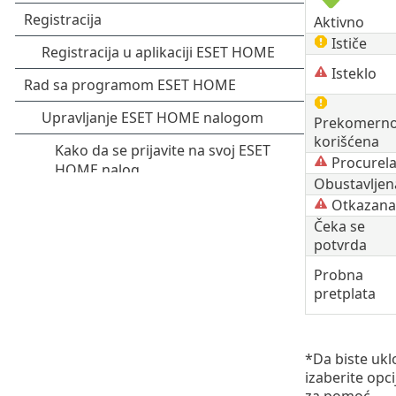
Aktivno
Ističe
Isteklo
Prekomern
korišćena
Procurel
Obustavljen
Otkazana
Čeka se
potvrda
Probna
pretplata
*Da biste ukl
izaberite opc
za pomoć.