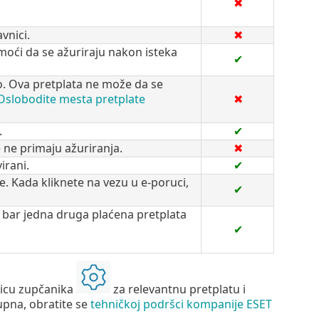
✖
vnici.
✖
moći da se ažuriraju nakon isteka
✔
no. Ova pretplata ne može da se
Oslobodite mesta pretplate
✖
.
✔
 ne primaju ažuriranja.
✖
irani.
✔
e. Kada kliknete na vezu u e-poruci,
✔
 bar jedna druga plaćena pretplata
✔
nicu zupčanika
za relevantnu pretplatu i
upna, obratite se
tehničkoj podršci kompanije ESET