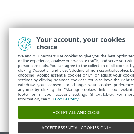
Your account, your cookies
choice
Pretpla
We and our partners use cookies to give you the best optimize
Pretpla
online experience, analyze our website traffic, and serve you wit
personalized ads. You can agree to the collection of all cookies b
zavisnos
clicking "Accept all and close", decline all non-essential cookies b
choosing "Accept essential cookies only", or adjust your cooki
settings by clicking "Manage cookies". You also have the right t
withdraw your consent or change your cookie preference
anytime by clicking the "Manage cookies" link in our websit
footer or in your account settings (if available). For mor
information, see our
Cookie Policy
.
ACCEPT ALL AND CLOSE
ACCEPT ESSENTIAL COOKIES ONLY