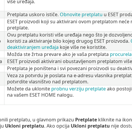
više uređaja.
Pretplata uskoro ističe.
Obnovite pretplatu
u ESET proda
ESET proizvodi koji su aktivirani ovom pretplatom neće 
pretplate.
Ovu pretplatu koristi više uređaja nego što je dozvolje
o
koristi za aktiviranje bilo kojeg drugog ESET proizvoda.
deaktiviranjem uređaja
koje više ne koristite.
a
Možda ste žrtva prevare ako je vaša pretplata
procurela
a
ESET proizvodi aktivirani obustavljenom pretplatom više
Pretplata je poništena i svi povezani proizvodi su deaktiv
Veza za potvrdu je poslata na e-adresu vlasnika pretplat
potvrdite vlasništvo nad pretplatom.
Možete da uklonite
probnu verziju pretplate
ako postoji
na vašem ESET HOME nalogu.
onili pretplatu, u glavnom prikazu
Pretplate
kliknite na iko
iju
Ukloni pretplatu
. Ako opcija
Ukloni pretplatu
nije dost