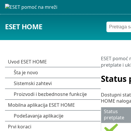
ESET HOME
ESET pomoć n
pretplate i uk
Status 
Dostupni stat
HOME naloga.
Status
pretplate