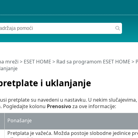
a mreži
>
ESET HOME
>
Rad sa programom ESET HOME
>
P
lanjanje
pretplate i uklanjanje
usi pretplate su navedeni u nastavku. U nekim slučajevima,
 Pogledajte kolonu
Prenosivo
za ove informacije:
Ponašanje
Pretplata je važeća. Možda postoje slobodne jedinice pret