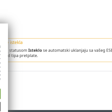
ta je istekla
d
ta sa statusom
Isteklo
se automatski uklanjaju sa vašeg ES
h
y
ti od tipa pretplate.
y
e
o
s
e
e