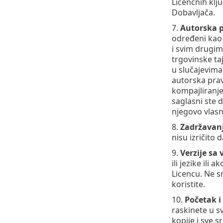
Licencnih klju
Dobavljača.
7.
Autorska 
određeni kao 
i svim drugim
trgovinske taj
u slučajevima
autorska prav
kompajliranje 
saglasni ste 
njegovo vlasn
8.
Zadržavan
nisu izričito
9.
Verzije sa 
ili jezike ili
Licencu. Ne sm
koristite.
10.
Početak i
raskinete u sv
kopije i sve s