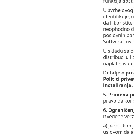
funkcija dost
U svrhe ovog 
identifikuje,
da li koristi
neophodno da 
poslovnih par
Softvera i ovl
U skladu sa o
distribuciju 
naplate, ispu
Detalje o pr
Politici priv
instaliranja.
5.
Primena pr
pravo da koris
6.
Ograničen
izvedene verz
a) Jednu kopi
uslovom da ar