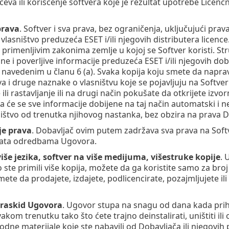
čeva ili korišćenje softvera koje je rezultat upotrebe Licenc
prava
. Softver i sva prava, bez ograničenja, uključujući prav
vlasništvo preduzeća ESET i/ili njegovih distributera lic
 primenljivim zakonima zemlje u kojoj se Softver koristi. St
ne i poverljive informacije preduzeća ESET i/ili njegovih dob
 navedenim u članu 6 (a). Svaka kopija koju smete da napra
a i druge naznake o vlasništvu koje se pojavljuju na Softveru
ili rastavljanje ili na drugi način pokušate da otkrijete iz
da će se sve informacije dobijene na taj način automatski i n
ištvo od trenutka njihovog nastanka, bez obzira na prava 
je prava
. Dobavljač ovim putem zadržava sva prava na Soft
 data odredbama Ugovora.
više jezika, softver na više medijuma, višestruke kopije
. 
 ako ste primili više kopija, možete da ga koristite samo za bro
ete da prodajete, izdajete, podlicencirate, pozajmljujete ili 
 raskid Ugovora
. Ugovor stupa na snagu od dana kada pri
akom trenutku tako što ćete trajno deinstalirati, uništiti il
rodne materijale koje ste nabavili od Dobavljača ili njegovih