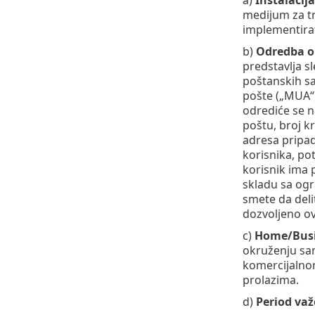
medijum za tr
implementirate
b)
Odredba o 
predstavlja s
poštanskih sa
pošte („MUA“)
odrediće se n
poštu, broj k
adresa pripad
korisnika, pot
korisnik ima 
skladu sa ogra
smete da delit
dozvoljeno ov
c)
Home/Busi
okruženju sam
komercijalnom
prolazima.
d)
Period važ