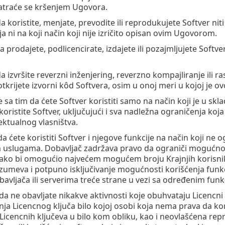
atraće se kršenjem Ugovora.
 koristite, menjate, prevodite ili reprodukujete Softver niti
a ni na koji način koji nije izričito opisan ovim Ugovorom.
 prodajete, podlicencirate, izdajete ili pozajmljujete Softve
 izvršite reverzni inženjering, reverzno kompajliranje ili ras
tkrijete izvorni kôd Softvera, osim u onoj meri u kojoj je o
te sa tim da ćete Softver koristiti samo na način koji je u 
koristite Softver, uključujući i sva nadležna ograničenja koj
ektualnog vlasništva.
da ćete koristiti Softver i njegove funkcije na način koji n
 uslugama. Dobavljač zadržava pravo da ograniči mogućnos
kako bi omogućio najvećem mogućem broju Krajnjih korisni
umeva i potpuno isključivanje mogućnosti korišćenja funkci
avljača ili serverima treće strane u vezi sa određenim funk
 da ne obavljate nikakve aktivnosti koje obuhvataju Licencni 
ja Licencnog ključa bilo kojoj osobi koja nema prava da koris
Licencnih ključeva u bilo kom obliku, kao i neovlašćena repro