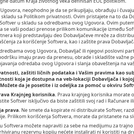
igne datum Kraja životnog veka definisan EOL politikom.
Ugovora, neophodno je da se prikupljaju, obrađuju i čuvaj
 u skladu sa Politikom privatnosti. Ovim pristajete na to d
te Softver u skladu sa odredbama ovog Ugovora. Ovim putem
se vaši podaci prenose prilikom komunikacije između Softv
tnera koji predstavljaju deo Dobavljačeve mreže za distribuc
ašćenja za korišćenje Softvera, kao i zaštite prava Dobavljač
dredbama ovog Ugovora, Dobavljač ili njegovi poslovni part
i podršku imaju pravo da prenesu, obrade i skladište važne po
njavanja odredaba ovog Ugovora i slanja obaveštenja na va
ivatnosti, zaštiti ličnih podataka i Vašim pravima kao 
atnosti koja je dostupna na veb-lokaciji Dobavljača i koj
 Možete da je posetite i iz odeljka za pomoć u okviru Soft
ava Krajnjeg korisnika
. Prava krajnjeg korisnika morate os
tite Softver isključivo da biste zaštitili svoj rad i Računare 
ja prava
. Ne smete da kopirate ni distribuirate Softver, ra
ije. Prilikom korišćenja Softvera, morate da pristanete na s
ju Softvera možete napraviti za sebe na medijumu za trajno
hiviranu rezervnu kopiju nećete instalirati ni koristiti na