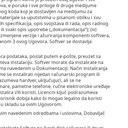
a, e-poruke i sve priloge ili druge medijume
nog koda koji je dostavljen na medijumu za
 materijale sa uputstvima u pisanom obliku i svu
 specifikacija, opis svojstava ili rada, opis radnog
ili svaki opis upotrebe („dokumentacija“); (iv)
izmenjene verzije i ažuriranja komponenti softvera,
lanom 3 ovog Ugovora. Softver se dostavlja
ca podataka, poslat putem e-pošte, preuzet sa
teva instalaciju. Softver morate da instalirate na
ma navedenim u Dokumentaciji. Način instaliranja
e se instalirati nijedan računarski program ili
umeva hardver, uključujući, ali se ne
unare, pametne telefone, ručne elektronske uređaje
talira i/ili koristi. Licencni ključ podrazumeva
i korisnik dobija kako bi mogao legalno da koristi
e, u skladu sa ovim Ugovorom.
 svim navedenim odredbama i uslovima, Dobavljač
stalirate Softver na čvrsti disk računara ili drugi