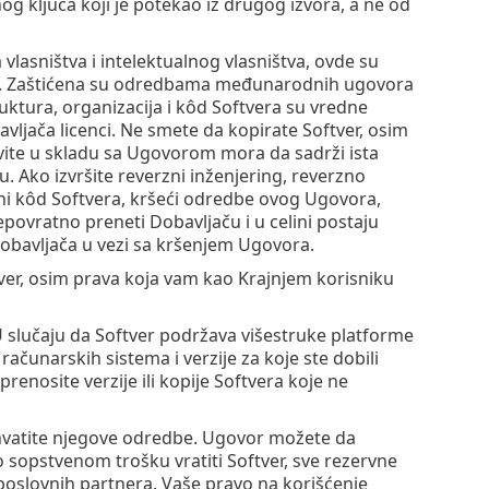
nog ključa koji je potekao iz drugog izvora, a ne od
a vlasništva i intelektualnog vlasništva, ovde su
ence. Zaštićena su odredbama međunarodnih ugovora
ruktura, organizacija i kôd Softvera su vredne
avljača licenci. Ne smete da kopirate Softver, osim
vite u skladu sa Ugovorom mora da sadrži ista
. Ako izvršite reverzni inženjering, reverzno
vorni kôd Softvera, kršeći odredbe ovog Ugovora,
epovratno preneti Dobavljaču i u celini postaju
Dobavljača u vezi sa kršenjem Ugovora.
ver, osim prava koja vam kao Krajnjem korisniku
U slučaju da Softver podržava višestruke platforme
j računarskih sistema i verzije za koje ste dobili
prenosite verzije ili kopije Softvera koje ne
hvatite njegove odredbe. Ugovor možete da
i o sopstvenom trošku vratiti Softver, sve rezervne
 poslovnih partnera. Vaše pravo na korišćenje