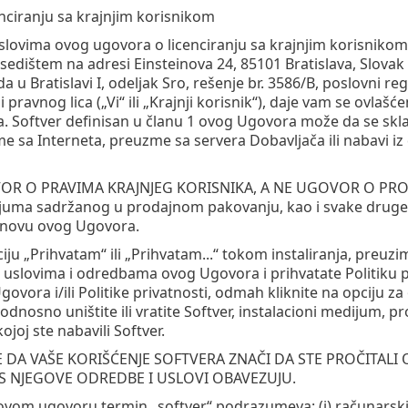
nciranju sa krajnjim korisnikom
slovima ovog ugovora o licenciranju sa krajnjim korisniko
 sa sedištem na adresi Einsteinova 24, 85101 Bratislava, Slov
u Bratislavi I, odeljak Sro, rešenje br. 3586/B, poslovni regi
ili pravnog lica („Vi“ ili „Krajnji korisnik“), daje vam se ovla
 Softver definisan u članu 1 ovog Ugovora može da se sklad
e sa Interneta, preuzme sa servera Dobavljača ili nabavi 
R O PRAVIMA KRAJNJEG KORISNIKA, A NE UGOVOR O PRODAJI. D
juma sadržanog u prodajnom pakovanju, kao i svake druge ko
snovu ovog Ugovora.
ju „Prihvatam“ ili „Prihvatam...“ tokom instaliranja, preuzim
 uslovima i odredbama ovog Ugovora i prihvatate Politiku pr
ora i/ili Politike privatnosti, odmah kliknite na opciju za o
odnosno uništite ili vratite Softver, instalacioni medijum, 
ojoj ste nabavili Softver.
 DA VAŠE KORIŠĆENJE SOFTVERA ZNAČI DA STE PROČITALI
AS NJEGOVE ODREDBE I USLOVI OBAVEZUJU.
 ovom ugovoru termin „softver“ podrazumeva: (i) računarski