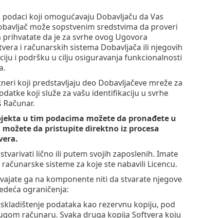
u podaci koji omogućavaju Dobavljaču da Vas
a Dobavljač može sopstvenim sredstvima da proveri
 prihvatate da je za svrhe ovog Ugovora
era i računarskih sistema Dobavljača ili njegovih
iju i podršku u cilju osiguravanja funkcionalnosti
a.
neri koji predstavljaju deo Dobavljačeve mreže za
datke koji služe za vašu identifikaciju u svrhe
š Računar.
subjekta u tim podacima možete da pronađete u
oj možete da pristupite direktno iz procesa
vera.
tvarivati lično ili putem svojih zaposlenih. Imate
ili računarske sisteme za koje ste nabavili Licencu.
zdvajate ga na komponente niti da stvarate njegove
ledeća ograničenja:
 skladištenje podataka kao rezervnu kopiju, pod
 drugom računaru. Svaka druga kopija Softvera koju