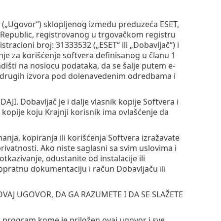
m („Ugovor“) sklopljenog između preduzeća ESET,
ak Republic, registrovanog u trgovačkom registru
stracioni broj: 31333532 („ESET“ ili „Dobavljač“) i
šćenje za korišćenje softvera definisanog u članu 1
išti na nosiocu podataka, da se šalje putem e-
iz drugih izvora pod dolenavedenim odredbama i
obavljač je i dalje vlasnik kopije Softvera i
pije koju Krajnji korisnik ima ovlašćenje da
anja, kopiranja ili korišćenja Softvera izražavate
ivatnosti. Ako niste saglasni sa svim uslovima i
tkazivanje, odustanite od instalacije ili
propratnu dokumentaciju i račun Dobavljaču ili
 OVAJ UGOVOR, DA GA RAZUMETE I DA SE SLAŽETE
 program kome je priložen ovaj ugovor i sve