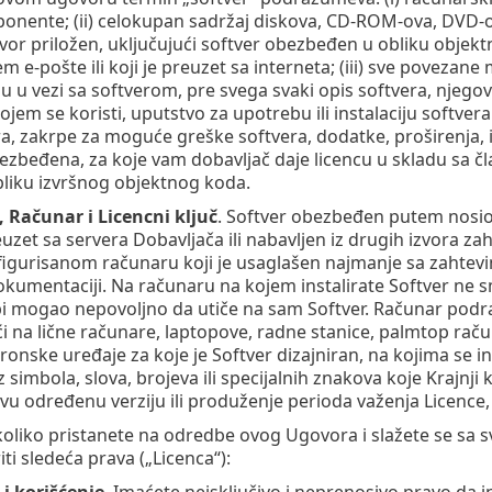
nente; (ii) celokupan sadržaj diskova, CD-ROM-ova, DVD-ov
vor priložen, uključujući softver obezbeđen u obliku objekt
 e-pošte ili koji je preuzet sa interneta; (iii) sve povezane
u vezi sa softverom, pre svega svaki opis softvera, njegovih
jem se koristi, uputstvo za upotrebu ili instalaciju softvera 
ra, zakrpe za moguće greške softvera, dodatke, proširenja, 
ezbeđena, za koje vam dobavljač daje licencu u skladu sa č
obliku izvršnog objektnog koda.
, Računar i Licencni ključ
. Softver obezbeđen putem nosio
uzet sa servera Dobavljača ili nabavljen iz drugih izvora zah
igurisanom računaru koji je usaglašen najmanje sa zahtevi
okumentaciji. Na računaru na kojem instalirate Softver ne sm
bi mogao nepovoljno da utiče na sam Softver. Računar podraz
i na lične računare, laptopove, radne stanice, palmtop rač
tronske uređaje za koje je Softver dizajniran, na kojima se ins
z simbola, slova, brojeva ili specijalnih znakova koje Krajnj
ovu određenu verziju ili produženje perioda važenja Licenc
koliko pristanete na odredbe ovog Ugovora i slažete se sa
ti sledeća prava („Licenca“):
 i korišćenje
. Imaćete neisključivo i neprenosivo pravo da in