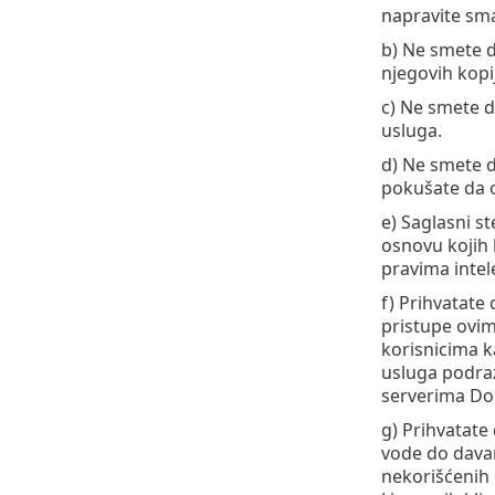
napravite sm
b) Ne smete da
njegovih kopij
c) Ne smete da
usluga.
d) Ne smete da
pokušate da o
e) Saglasni s
osnovu kojih 
pravima intel
f) Prihvatate 
pristupe ovim
korisnicima 
usluga podraz
serverima Dob
g) Prihvatate
vode do davan
nekorišćenih 