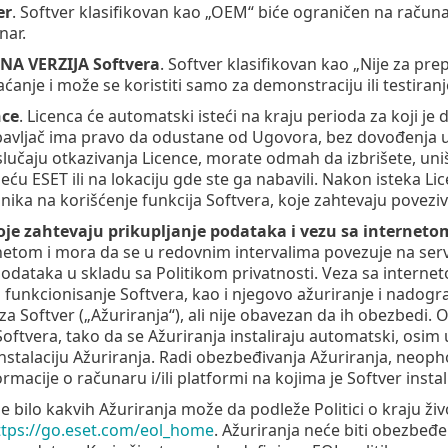
er
. Softver klasifikovan kao „OEM“ biće ograničen na računa
nar.
NA VERZIJA Softvera
. Softver klasifikovan kao „Nije za pr
aćanje i može se koristiti samo za demonstraciju ili testiranj
nce
. Licenca će automatski isteći na kraju perioda za koji j
vljač ima pravo da odustane od Ugovora, bez dovođenja u p
slučaju otkazivanja Licence, morate odmah da izbrišete, uništ
eću ESET ili na lokaciju gde ste ga nabavili. Nakon isteka L
nika na korišćenje funkcija Softvera, koje zahtevaju poveziv
oje zahtevaju prikupljanje podataka i vezu sa interneto
netom i mora da se u redovnim intervalima povezuje na server
podataka u skladu sa Politikom privatnosti. Veza sa interne
funkcionisanje Softvera, kao i njegovo ažuriranje i nadograd
a Softver („Ažuriranja“), ali nije obavezan da ih obezbedi
ftvera, tako da se Ažuriranja instaliraju automatski, osim 
stalaciju Ažuriranja. Radi obezbeđivanja Ažuriranja, neoph
macije o računaru i/ili platformi na kojima je Softver instal
 bilo kakvih Ažuriranja može da podleže Politici o kraju živ
ttps://go.eset.com/eol_home
. Ažuriranja neće biti obezbeđe