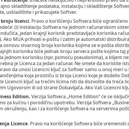
ajno skladištenje podataka, instalaciju i skladištenje Softv
, uskladištite i prikazujete Softver.
broju licenci
. Pravo o korišćenju Softvera biće ograničeno 
ledeće: (i) instalaciju Softvera na jednom računarskom sistem
ndučića, jedan krajnji korisnik predstavljaće korisnika rač
. Ako MUA prihvati e-poštu i zatim je automatski distribuira
a osnovu stvarnog broja korisnika kojima se e-pošta distrib
rajnjih korisnika biće jednak broju servera pošte kojima taj
a jednom korisniku (npr. pomoću pseudonima), a klijent ne
rebna je Licenca za jedan računar. Ne smete da koristite ist
pravo da unosi Licencni ključ za Softver samo u onoj meri u k
ničenjima koja proističu iz broja Licenci koje je dodelio Dob
e Licencni ključ sa trećim licima niti da dozvolite da treća li
im Ugovorom ili od strane Dobavljača. Ako Vaš Licencni kl
ness Edition.
Verzija Softvera „Home Edition“ će se isključi
o za kućnu i porodičnu upotrebu. Verzija Softvera „Busine
 okruženju, kao i za korišćenje Softvera na serverima pošte
enja Licence
. Pravo na korišćenje Softvera biće vremenski