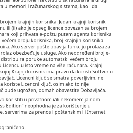
era u memoriji računarskog sistema, kao i da
brojem krajnjih korisnika. Jedan krajnji korisnik
u ili (ii) ako je opseg licence povezan sa brojem
unara koji prihvata e-poštu putem agenta korisnika
 većem broju korisnika, broj krajnjih korisnika
uira. Ako server pošte obavlja funkciju prolaza za
 prolaz obezbeđuje usluge. Ako neodređeni broj e-
 distribuira poruke automatski većem broju
u Licencu u isto vreme na više računara. Krajnji
ojoj Krajnji korisnik ima pravo da koristi Softver u
avljač. Licencni ključ se smatra poverljivim, ne
ca koriste Licencni ključ, osim ako to nije
juč bude ugrožen, odmah obavestite Dobavljača.
vo koristiti u privatnom i/ili nekomercijalnom
ss Edition“ neophodna je za korišćenje u
, serverima za prenos i poštanskim ili Internet
 ograničeno.