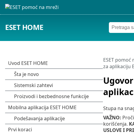
ESET HOME
ESET pomoć n
za aplikacij
Ugovor 
aplika
Stupa na sn
VAŽNO:
Proči
korišćenja.
K
USLOVE I PR