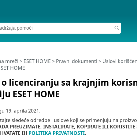
a mreži
>
ESET HOME
>
Pravni dokumenti >
Uslovi korišćen
u ESET HOME
o licenciranju sa krajnjim koris
ciju ESET HOME
agu
19. aprila 2021
.
tajte sledeće odredbe i uslove koji se primenjuju na proizvod
ADA PREUZIMATE, INSTALIRATE, KOPIRATE ILI KORISTITE
IHVATATE IH
POLITIKA PRIVATNOSTI
.