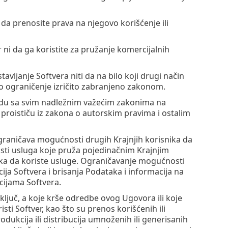
 da prenosite prava na njegovo korišćenje ili
r ni da ga koristite za pružanje komercijalnih
tavljanje Softvera niti da na bilo koji drugi način
vo ograničenje izričito zabranjeno zakonom.
skladu sa svim nadležnim važećim zakonima na
a proističu iz zakona o autorskim pravima i ostalim
e ograničava mogućnosti drugih Krajnjih korisnika da
ti usluga koje pruža pojedinačnim Krajnjim
ka da koriste usluge. Ograničavanje mogućnosti
ja Softvera i brisanja Podataka i informacija na
cijama Softvera.
ključ, a koje krše odredbe ovog Ugovora ili koje
ti Softver, kao što su prenos korišćenih ili
dukcija ili distribucija umnoženih ili generisanih