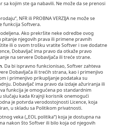
r sa kojim ste ga nabavili. Ne može da se prenosi
eprodaju“, NFR ili PROBNA VERZIJA ne može se
e funkcija Softvera.
e dodeljena. Ako prekršite neke odredbe ovog
itanje njegovih prava ili primene pravnih
ite ili o svom trošku vratite Softver i sve dodatne
icence, Dobavljač ima pravo da otkaže pravo
anje na servere Dobavljača ili treće strane.
m
. Da bi ispravno funkcionisao, Softver zahteva
e Dobavljača ili trećih strana, kao i primenjivo
tom i primenjivo prikupljanje podataka su
nju. Dobavljač ima pravo da izdaje ažuriranja ili
. Ova funkcija je omogućena po standardnim
u slučaju kada Krajnji korisnik onemogući
odna je potvrda verodostojnosti Licence, koja
iran, u skladu sa Politikom privatnosti.
otnog veka („EOL politika“) koja je dostupna na
na nakon što Softver ili bilo koja od njegovih