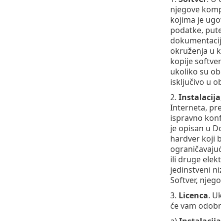
njegove kompo
kojima je ugo
podatke, putem
dokumentaciju 
okruženja u ko
kopije softve
ukoliko su ob
isključivo u 
2.
Instalacija
Interneta, pre
ispravno konf
je opisan u D
hardver koji 
ograničavajuć
ili druge elek
jedinstveni ni
Softver, njeg
3.
Licenca
. U
će vam odobri
a)
Instalacija