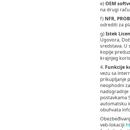
e)
OEM softv
na drugi raču
f)
NFR, PROB
odrediti za pl
g)
Istek Lice
Ugovora, Doba
sredstava. U 
kopije preduz
krajnjeg koris
4.
Funkcije k
vezu sa inter
prikupljanje 
neophodni za 
nadogradnje z
postavkama So
automatsku in
obuhvata infor
Obezbeđivanje
veb-lokaciji
h