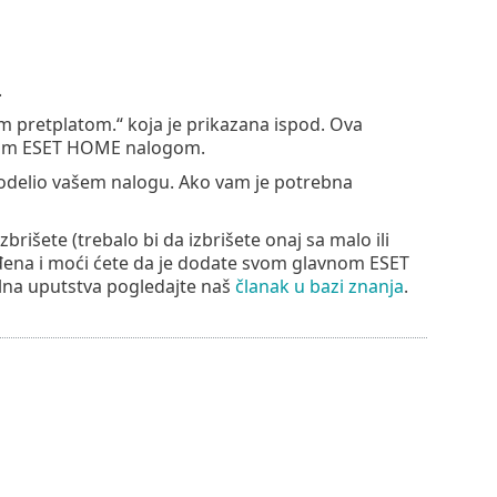
.
m pretplatom.“ koja je prikazana ispod. Ova
rugim ESET HOME nalogom.
 dodelio vašem nalogu. Ako vam je potrebna
išete (trebalo bi da izbrišete onaj sa malo ili
ođena i moći ćete da je dodate svom glavnom ESET
elna uputstva pogledajte naš
članak u bazi znanja
.