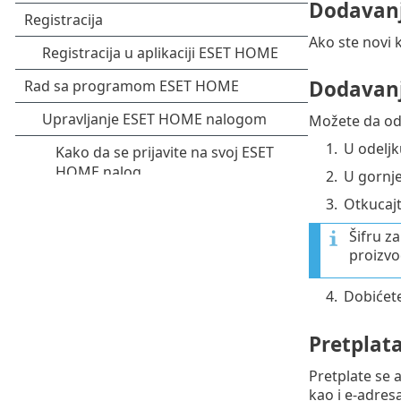
Dodavanj
Ako ste novi k
Dodavanj
Možete da odr
1.
U odelj
2.
U gornj
3.
Otkucajte
Šifru za
proizvo
4.
Dobićete
Pretplat
Pretplate se 
kao i e-adres