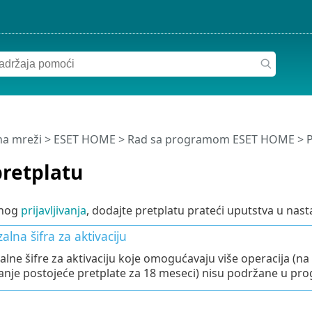
a mreži
>
ESET HOME
>
Rad sa programom ESET HOME
>
P
pretplatu
šnog
prijavljivanja
, dodajte pretplatu prateći uputstva u nast
alna šifra za aktivaciju
alne šifre za aktivaciju koje omogućavaju više operacija (na 
anje postojeće pretplate za 18 meseci) nisu podržane u pr