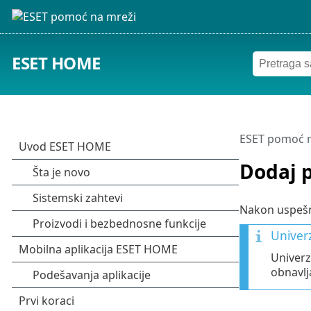
ESET HOME
ESET pomoć n
Dodaj 
Nakon uspe
Univerz
Univerz
obnavlj