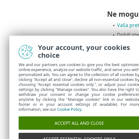
Ne mogu 
Vaša pret
•
Dobili st
•
poruka zn
Your account, your cookies
a)
Ako s
choice
doda
We and our partners use cookies to give you the best optimize
b)
Ako j
online experience, analyze our website traffic, and serve you wit
nimal
personalized ads. You can agree to the collection of all cookies b
HOME 
clicking "Accept all and close", decline all non-essential cookies b
choosing "Accept essential cookies only", or adjust your cooki
settings by clicking "Manage cookies". You also have the right t
withdraw your consent or change your cookie preference
anytime by clicking the "Manage cookies" link in our websit
footer or in your account settings (if available). For mor
information, see our
Cookie Policy
.
ACCEPT ALL AND CLOSE
ACCEPT ESSENTIAL COOKIES ONLY