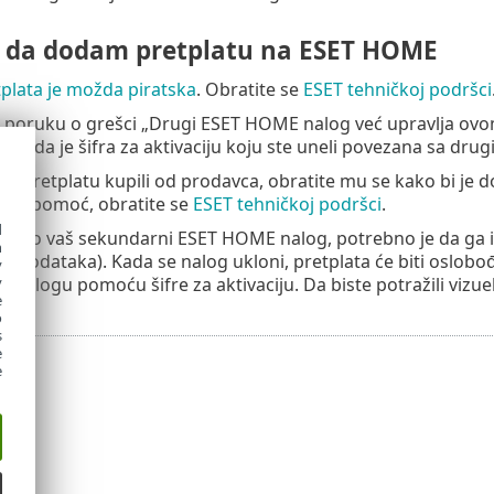
da dodam pretplatu na ESET HOME
plata je možda piratska
. Obratite se
ESET tehničkoj podršci
e poruku o grešci „Drugi ESET HOME nalog već upravlja ovo
ači da je šifra za aktivaciju koju ste uneli povezana sa d
te pretplatu kupili od prodavca, obratite mu se kako bi je
tna pomoć, obratite se
ESET tehničkoj podršci
.
d
e ovo vaš sekundarni ESET HOME nalog, potrebno je da ga izbr
h
o podataka). Kada se nalog ukloni, pretplata će biti oslob
y
nalogu pomoću šifre za aktivaciju. Da biste potražili vizu
y
e
o
s
e
e