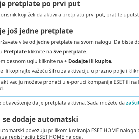
e pretplate po prvi put
orisnik koji želi da aktivira pretplatu prvi put, pratite uputs
e još jedne pretplate
žavate više od jedne pretplate na svom nalogu. Da biste do
ku
Pretplate
kliknite na
Sve pretplate
.
em desnom uglu kliknite na
+ Dodajte ili kupite
.
 ili kopirajte važeću šifru za aktivaciju u prazno polje i klik
 aktivaciju možete pronaći u e-poruci kompanije ESET ili na k
d.
 obaveštenje da je pretplata aktivna. Sada možete da
zašti
a se dodaje automatski
automatski povezuju prilikom kreiranja ESET HOME naloga on
a za registraciju ESET HOME naloga.