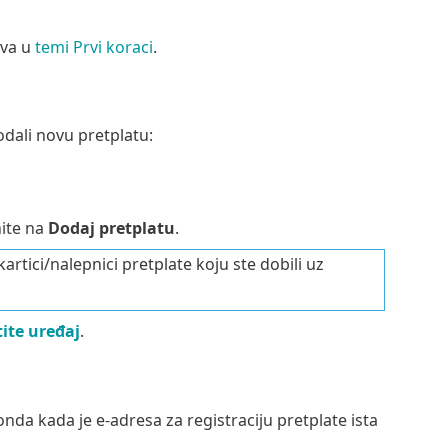
tva u
temi Prvi koraci
.
dali novu pretplatu:
nite na
Dodaj pretplatu
.
artici/nalepnici pretplate koju ste dobili uz
tite uređaj
.
da kada je e-adresa za registraciju pretplate ista