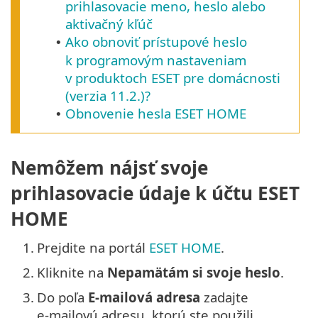
prihlasovacie meno, heslo alebo
aktivačný kľúč
Ako obnoviť prístupové heslo
•
k programovým nastaveniam
v produktoch ESET pre domácnosti
(verzia 11.2.)?
Obnovenie hesla ESET HOME
•
Nemôžem nájsť svoje
prihlasovacie údaje k účtu ESET
HOME
1.
Prejdite na portál
ESET HOME
.
2.
Kliknite na
Nepamätám si svoje heslo
.
3.
Do poľa
E‑mailová adresa
zadajte
e‑mailovú adresu, ktorú ste použili