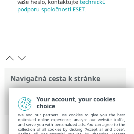
vaše heslo, kontaktujte
technickú
podporu spoločnosti ESET
.
Navigačná cesta k stránke
ESET Online pomocník
>
ESET HOME
>
Časté otázky (FAQ)
> Nepamätám si svoje
Your account, your cookies
heslo k účtu ESET HOME
choice
We and our partners use cookies to give you the best
optimized online experience, analyze our website traffic,
and serve you with personalized ads. You can agree to the
collection of all cookies by clicking "Accept all and close",