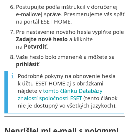
6.
Postupujte podľa inštrukcií v doručenej
e‑mailovej správe. Presmerujeme vás späť
na portál ESET HOME.
7.
Pre nastavenie nového hesla vyplňte pole
Zadajte nové heslo
a kliknite
na
Potvrdiť
.
8.
Vaše heslo bolo zmenené a môžete sa
prihlásiť
.
Podrobné pokyny na obnovenie hesla
k účtu ESET HOME aj s obrázkami
nájdete v
tomto článku Databázy
znalostí spoločnosti ESET
(tento článok
nie je dostupný vo všetkých jazykoch).
Neprišiel mi e‑mail s pokynmi