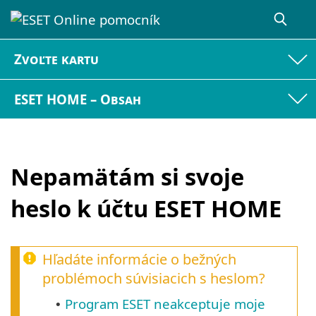
Zvoľte kartu
ESET HOME – Obsah
Nepamätám si svoje
heslo k účtu ESET HOME
Hľadáte informácie o bežných
problémoch súvisiacich s heslom?
Program ESET neakceptuje moje
•