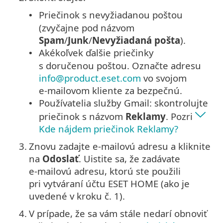
Priečinok s nevyžiadanou poštou
•
(zvyčajne pod názvom
Spam
/
Junk
/
Nevyžiadaná pošta
).
Akékoľvek ďalšie priečinky
•
s doručenou poštou. Označte adresu
info@product.eset.com
vo svojom
e‑mailovom kliente za bezpečnú.
Používatelia služby Gmail: skontrolujte
•
priečinok s názvom
Reklamy
. Pozri
Kde nájdem priečinok Reklamy?
3.
Znovu zadajte e‑mailovú adresu a kliknite
na
Odoslať
. Uistite sa, že zadávate
e‑mailovú adresu, ktorú ste použili
pri vytváraní účtu ESET HOME (ako je
uvedené v kroku č. 1).
4.
V prípade, že sa vám stále nedarí obnoviť