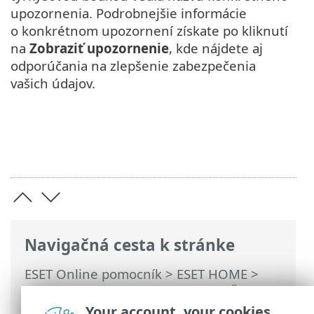
upozornenia. Podrobnejšie informácie
o konkrétnom upozornení získate po kliknutí
na
Zobraziť upozornenie
, kde nájdete aj
odporúčania na zlepšenie zabezpečenia
vašich údajov.
Navigačná cesta k stránke
ESET Online pomocník
>
ESET HOME
>
Práca s produktom ESET HOME
>
Členovia
>
Funkcie ESET priradené k členovi
>
ESET
Your account, your cookies