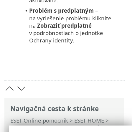
aktivovaná.
Problém s predplatným
–
•
na vyriešenie problému kliknite
na
Zobraziť predplatné
v podrobnostiach o jednotke
Ochrany identity.
Navigačná cesta k stránke
ESET Online pomocník
>
ESET HOME
>
Práca s produktom ESET HOME
>
Členovia