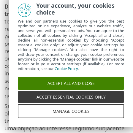
Your account, your cookies
Direito a exclusão e direito a restrição do
choice
tratamento.
Como um titular dos dados, você
tem o direito de solicitar a exclusão ou
We and our partners use cookies to give you the best
optimized online experience, analyze our website traffic,
restrição do tratamento de seus dados
and serve you with personalized ads. You can agree to the
pessoais. Se tratarmos seus dados pessoais,
collection of all cookies by clicking "Accept all and close",
decline all non-essential cookies by choosing "Accept
por exemplo, com seu consentimento, você
essential cookies only", or adjust your cookie settings by
clicking "Manage cookies". You also have the right to
retirará esse consentimento e se não houver
withdraw your consent or change your cookie preferences
outra base jurídica, por exemplo, um
anytime by clicking the "Manage cookies" link in our website
footer or in your account settings (if available). For more
contrato, removeremos seus dados pessoais
information, see our
Cookie Policy
.
imediatamente. Seus dados pessoais também
serão removidos assim que não forem mais
ACCEPT ALL AND CLOSE
necessários para os fins declarados para eles
no final do nosso período de retenção.
ACCEPT ESSENTIAL COOKIES ONLY
Se usarmos seus dados pessoais com o
MANAGE COOKIES
objetivo exclusivo de marketing direto e você
tiver revogado seu consentimento ou feito
uma objeção ao interesse legítimo subjacente