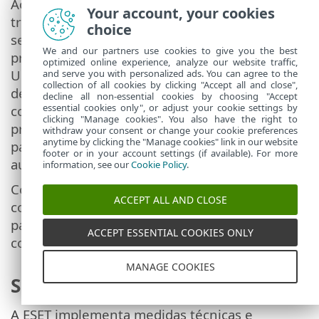
Ao tomar essas medidas, garantimos que as
Your account, your cookies
transferências de dados pessoais sejam
choice
seguras, transparentes e de acordo com os
We and our partners use cookies to give you the best
princípios do GDPR. Para alguns países fora da
optimized online experience, analyze our website traffic,
UE, como o Reino Unido e Suíça, a UE já
and serve you with personalized ads. You can agree to the
collection of all cookies by clicking "Accept all and close",
determinou um nível de proteção de dados
decline all non-essential cookies by choosing "Accept
essential cookies only", or adjust your cookie settings by
comparável. Devido ao nível comparável de
clicking "Manage cookies". You also have the right to
proteção de dados, a transferência de dados
withdraw your consent or change your cookie preferences
anytime by clicking the "Manage cookies" link in our website
para esses países não requer qualquer
footer or in your account settings (if available). For more
autorização ou acordo especial.
information, see our
Cookie Policy
.
Contamos com serviços de terceiros e
ACCEPT ALL AND CLOSE
colaboramos com os
processadores externos
para fornecer nossos serviços relacionados à
ACCEPT ESSENTIAL COOKIES ONLY
computação em nuvem, faturamento etc.
MANAGE COOKIES
Segurança de dados
A ESET implementa medidas técnicas e