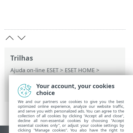
Trilhas
Ajuda on-line ESET
>
ESET HOME
>
Trabalhando com o ESET HOME
>
Membros
>
Recursos ESET atribuídos ao
Your account, your cookies
membro
> Proteção antivírus
choice
We and our partners use cookies to give you the best
optimized online experience, analyze our website traffic,
and serve you with personalized ads. You can agree to the
collection of all cookies by clicking "Accept all and close",
decline all non-essential cookies by choosing "Accept
essential cookies only", or adjust your cookie settings by
clicking "Manage cookies". You also have the right to