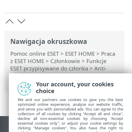
Nawigacja okruszkowa
Pomoc online ESET
>
ESET HOME
>
Praca
z ESET HOME
>
Członkowie
>
Funkcje
ESET przypisywane do członka
>
Anti-
Theft
>
Urządzenia chronione przez
funkcję Anti-Theft
> Ustawienia
Your account, your cookies
choice
We and our partners use cookies to give you the best
optimized online experience, analyze our website traffic,
and serve you with personalized ads. You can agree to the
collection of all cookies by clicking "Accept all and close",
decline all non-essential cookies by choosing "Accept
essential cookies only", or adjust your cookie settings by
Wyświetl witrynę internetową dla
clicking "Manage cookies". You also have the right to