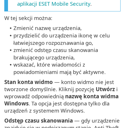
aplikacji ESET Mobile Security
.
W tej sekcji można:
Zmienić nazwę urządzenia,
•
przydzielić do urządzenia ikonę w celu
•
łatwiejszego rozpoznawania go,
zmienić odstęp czasu skanowania
•
brakującego urządzenia,
wskazać, które wiadomości z
•
powiadomieniami mają być aktywne.
Stan konta widmo
— konto widmo nie jest
tworzone domyślnie. Kliknij pozycję
Utwórz
i
wprowadź odpowiednią
nazwę konta widma
Windows
. Ta opcja jest dostępna tylko dla
urządzeń z systemem Windows.
Odstęp czasu skanowania
— gdy urządzenie
znajduje się w podejrzanym stanie, Anti-Theft