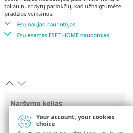
toliau nurodytų parinkčių, kad užbaigtumėte
pradžios veiksmus.
Esu naujas naudotojas
Esu esamas ESET HOME naudotojas
Naršymo kelias
ESET interneto žinynas
>
ESET HOME
>
Your account, your cookies
Pradžia
choice
We and our partners use cookies to give you the best