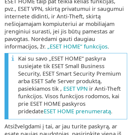
ESET HOME taip pat teikia kelias funkcijas,
pvz., ESET VPN, skirtą privatumui ir saugumui
internete didinti, ir Anti-Theft, skirtą
nešiojamajam kompiuteriui ar mobiliajam
įrenginiui surasti, jei jis būtų pamestas ar
pavogtas. Norėdami gauti daugiau
informacijos, žr.
„ESET HOME“ funkcijos
.
Kai su savo „ESET HOME“ paskyra
susiejate tik ESET Small Business
Security, ESET Smart Security Premium
arba ESET Safe Server produktą,
pasiekiamos tik ,
ESET VPN
ir Anti-Theft
funkcijos. Visos funkcijos rodomos, kai
prie ESET HOME paskyros
pridedate
ESET HOME prenumeratą
.
Atsižvelgdami į tai, ar jau turite paskyrą, ar
esate naujas naudotojas, pasirinkite vieną iš