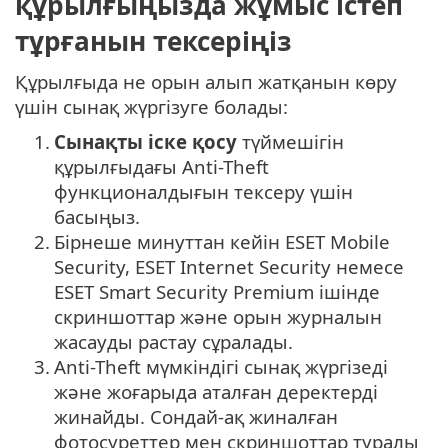
құрылғыңызда жұмыс істеп
тұрғанын тексеріңіз
Құрылғыда не орын алып жатқанын көру
үшін сынақ жүргізуге болады:
1.
Сынақты іске қосу
түймешігін
құрылғыдағы Anti-Theft
функционалдығын тексеру үшін
басыңыз.
2.
Бірнеше минуттан кейін ESET Mobile
Security, ESET Internet Security немесе
ESET Smart Security Premium ішінде
скриншоттар және орын журналын
жасауды растау сұралады.
3.
Anti-Theft мүмкіндігі сынақ жүргізеді
және жоғарыда аталған деректерді
жинайды. Сондай-ақ жиналған
фотосуреттер мен скриншоттар туралы