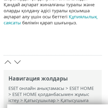
Қандай ақпарат жиналғаны туралы және
оларды қолдану әдісі туралы қосымша
ақпарат алу үшін осы беттегі
Құпиялылық
саясаты
бөлімін қарап шығыңыз.
Навигация жолдары
ESET онлайн анықтамасы
>
ESET HOME
>
ESET HOME қолданбасымен жұмыс
істеу
>
Қатысушылар
>
Қатысушыға
тағайындалған ESET мүмкіндіктері
>