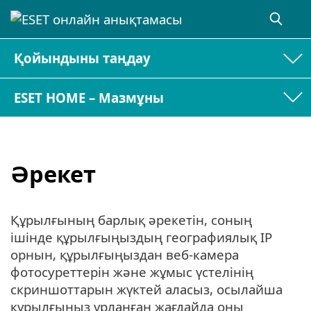
Қойындыны таңдау
ESET HOME – Мазмұны
Әрекет
Құрылғының барлық әрекетін, соның
ішінде құрылғыңыздың географиялық IP
орнын, құрылғыңыздан веб-камера
фотосуреттерін және жұмыс үстелінің
скриншоттарын жүктей аласыз, осылайша
құрылғыңыз ұрланған жағдайда оны