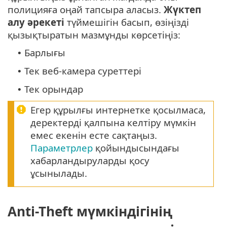
полицияға оңай тапсыра аласыз.
Жүктеп
алу әрекеті
түймешігін басып, өзіңізді
қызықтыратын мазмұнды көрсетіңіз:
Барлығы
•
Тек веб-камера суреттері
•
Тек орындар
•
Егер құрылғы интернетке қосылмаса,
деректерді қалпына келтіру мүмкін
емес екенін есте сақтаңыз.
Параметрлер
қойындысындағы
хабарландыруларды қосу
ұсынылады.
Anti-Theft мүмкіндігінің