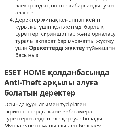
электрондық пошта хабарландыруын
аласыз.
4.
Деректер жинақталғаннан кейін
құрылғы үшін қол жетімді барлық
суреттер, скриншоттар және орналасу
туралы ақпарат бар мұрағатты жүктеу
үшін
Әрекеттерді жүктеу
түймешігін
басыңыз.
ESET HOME қолданбасында
Anti-Theft арқылы алуға
болатын деректер
Осында құрылғымен түсірілген
скриншоттарды және веб-камера
суреттерін алдын ала қарауға болады.
Мұнда суретті маңызды деп белгілеу