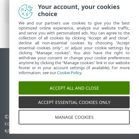
Anti-Theft
>
Anti-Theft қорғауындағы
Your account, your cookies
құрылғылар
> Әрекет
choice
We and our partners use cookies to give you the best
optimized online experience, analyze our website traffic,
and serve you with personalized ads. You can agree to the
collection of all cookies by clicking "Accept all and close",
decline all non-essential cookies by choosing "Accept
essential cookies only", or adjust your cookie settings by
clicking "Manage cookies". You also have the right to
withdraw your consent or change your cookie preferences
Жұмыс үстеліндегі сайтты қарау
anytime by clicking the "Manage cookies" link in our website
footer or in your account settings (if available). For more
End of Life
information, see our
Cookie Policy
.
ESET білім қоры
ESET форумы
ACCEPT ALL AND CLOSE
ESET Status Portal
Аймақтық қолдау
ACCEPT ESSENTIAL COOKIES ONLY
© 1992 - 2026 ESET, spol. s
Cookie файлдарын
MANAGE COOKIES
r.o. - Барлық құқықтары
басқару
қорғалған.
Cookie саясаты