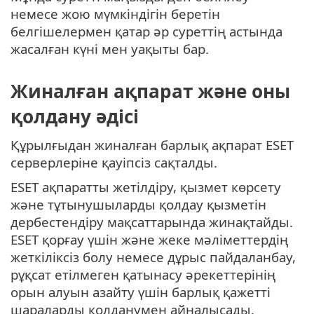
немесе жою мүмкіндігін беретін
белгішелермен қатар әр суреттің астында
жасалған күні мен уақыты бар.
Жиналған ақпарат және оны
қолдану әдісі
Құрылғыдан жиналған барлық ақпарат ESET
серверлеріне қауіпсіз сақталды.
ESET ақпаратты жетілдіру, қызмет көрсету
және тұтынушыларды қолдау қызметін
дербестендіру мақсаттарында жинақтайды.
ESET қорғау үшін және жеке мәліметтердің
жеткіліксіз болу немесе дұрыс пайдаланбау,
рұқсат етілмеген қатынасу әрекеттерінің
орын алуын азайту үшін барлық қажетті
шараларды қолданумен айналысады.