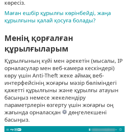
көресіз.
Маған ешбір құрылғы көрінбейді, жаңа
құрылғыны қалай қосуға болады?
Менің қорғалған
құрылғыларым
Құрылғының күйі мен әрекетін (мысалы, IP
орналасулар мен веб-камера кескіндері)
көру үшін Anti-Theft жеке аймақ веб-
интерфейсінің жоғарғы мәзір бөліміндегі
қажетті құрылғыны және құрылғы атауын
басыңыз немесе жекелендіру
параметрлерін өзгерту үшін жоғарғы оң
жағында орналасқан
дөңгелекшені
басыңыз.