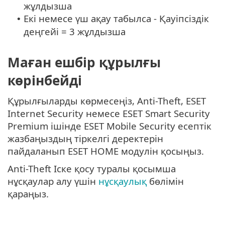
жұлдызша
Екі немесе үш ақау табылса - Қауіпсіздік
•
деңгейі = 3 жұлдызша
Маған ешбір құрылғы
көрінбейді
Құрылғыларды көрмесеңіз, Anti-Theft, ESET
Internet Security немесе ESET Smart Security
Premium ішінде ESET Mobile Security есептік
жазбаңыздың тіркелгі деректерін
пайдаланып ESET HOME модулін қосыңыз.
Anti-Theft Іске қосу туралы қосымша
нұсқаулар алу үшін
нұсқаулық
бөлімін
қараңыз.