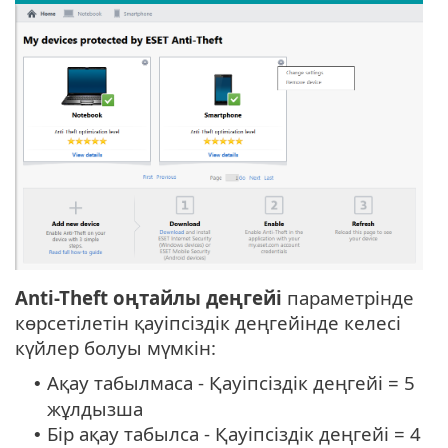
Anti-Theft оңтайлы деңгейі
параметрінде
көрсетілетін қауіпсіздік деңгейінде келесі
күйлер болуы мүмкін:
Ақау табылмаса - Қауіпсіздік деңгейі = 5
•
жұлдызша
Бір ақау табылса - Қауіпсіздік деңгейі = 4
•