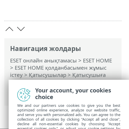
Навигация жолдары
ESET онлайн анықтамасы
>
ESET HOME
>
ESET HOME қолданбасымен жұмыс
істеу
>
Қатысушылар
>
Қатысушыға
тағайындалған ESET мүмкіндіктері
>
Anti-Theft
> Anti-Theft қорғауындағы
Your account, your cookies
құрылғылар
choice
We and our partners use cookies to give you the best
optimized online experience, analyze our website traffic,
and serve you with personalized ads. You can agree to the
collection of all cookies by clicking "Accept all and close",
decline all non-essential cookies by choosing "Accept
essential cookies only", or adjust your cookie settings by