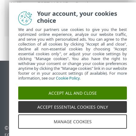
Utilizzare ESET HOME
>
Gestione
dell’account di ESET HOME
> Come
Your account, your cookies
effettuare l’autenticazione all’account
choice
ESET HOME
We and our partners use cookies to give you the best
optimized online experience, analyze our website traffic,
and serve you with personalized ads. You can agree to the
collection of all cookies by clicking "Accept all and close",
decline all non-essential cookies by choosing "Accept
essential cookies only", or adjust your cookie settings by
clicking "Manage cookies". You also have the right to
withdraw your consent or change your cookie preferences
anytime by clicking the "Manage cookies" link in our website
Visualizza sito desktop
footer or in your account settings (if available). For more
information, see our
Cookie Policy
.
End of Life
ESET Knowledge Base
ACCEPT ALL AND CLOSE
Forum ESET
ESET Status Portal
ACCEPT ESSENTIAL COOKIES ONLY
Supporto regionale
MANAGE COOKIES
© 1992 - 2026 ESET, spol. s
Gestisci cookie
r.o. - Tutti i diritti riservati.
Criterio cookie