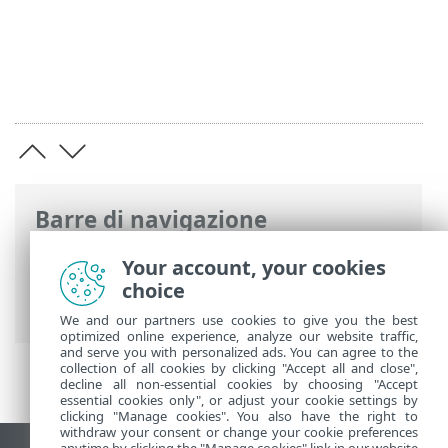
Barre di navigazione
Guida online ESET
>
ESET HOME
>
ESET
Your account, your cookies
HOME applicazione mobile
>
choice
Impostazioni app
We and our partners use cookies to give you the best
optimized online experience, analyze our website traffic,
and serve you with personalized ads. You can agree to the
collection of all cookies by clicking "Accept all and close",
decline all non-essential cookies by choosing "Accept
essential cookies only", or adjust your cookie settings by
clicking "Manage cookies". You also have the right to
withdraw your consent or change your cookie preferences