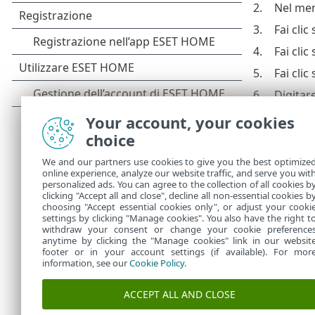
2.
Nel menu
3.
Fai clic
4.
Fai clic
5.
Fai clic
6.
Digitar
7.
Inserire
Your account, your cookies
effettu
choice
8.
Nel
Das
We and our partners use cookies to give you the best optimize
online experience, analyze our website traffic, and serve you wit
9.
Conferm
personalized ads. You can agree to the collection of all cookies b
10.
Fare cli
clicking "Accept all and close", decline all non-essential cookies b
choosing "Accept essential cookies only", or adjust your cooki
settings by clicking "Manage cookies". You also have the right t
withdraw your consent or change your cookie preference
anytime by clicking the "Manage cookies" link in our websit
footer or in your account settings (if available). For mor
information, see our
Cookie Policy
.
ACCEPT ALL AND CLOSE