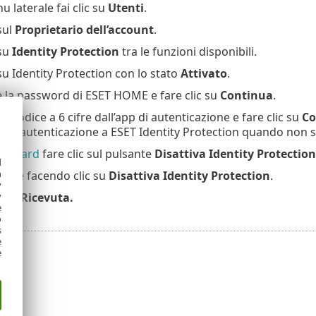
 laterale fai clic su
Utenti
.
 sul
Proprietario dell’account
.
 su
Identity Protection
tra le funzioni disponibili.
 su Identity Protection con lo stato
Attivato
.
e la password di ESET HOME e fare clic su
Continua
.
 il codice a 6 cifre dall’app di autenticazione e fare clic su
Co
are l’autenticazione a ESET Identity Protection quando non si
hboard
fare clic sul pulsante
Disattiva Identity Protection
d
h
are facendo clic su
Disattiva Identity Protection
.
y
c su
Ricevuta.
y
e
o
s
e
e