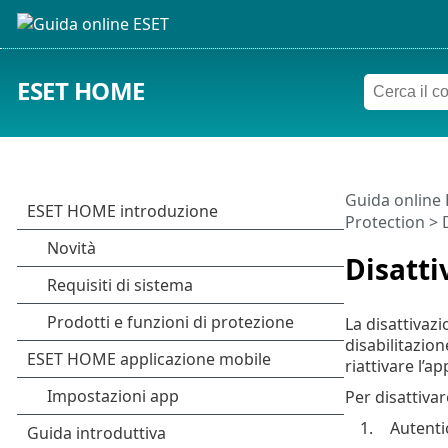
ESET HOME
Guida online
Protection
> D
Disatti
La disattivaz
disabilitazion
riattivare l’
Per disattiva
1.
Autenti