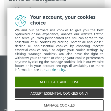
Guida online ESET
>
ESET HOME
>
Utilizzare ESET HOME
>
Utenti
>
Funzioni
Your account, your cookies
ESET assegnate all’utente
>
ESET Identity
choice
Protection
> Dashboard
We and our partners use cookies to give you the best
optimized online experience, analyze our website traffic,
and serve you with personalized ads. You can agree to the
collection of all cookies by clicking "Accept all and close",
decline all non-essential cookies by choosing "Accept
essential cookies only", or adjust your cookie settings by
clicking "Manage cookies". You also have the right to
withdraw your consent or change your cookie preferences
anytime by clicking the "Manage cookies" link in our website
Visualizza sito desktop
footer or in your account settings (if available). For more
information, see our
Cookie Policy
.
End of Life
ESET Knowledge Base
ACCEPT ALL AND CLOSE
Forum ESET
ESET Status Portal
ACCEPT ESSENTIAL COOKIES ONLY
Supporto regionale
MANAGE COOKIES
© 1992 - 2026 ESET, spol. s
Gestisci cookie