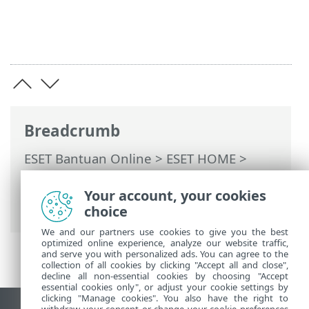
Breadcrumb
ESET Bantuan Online
>
ESET HOME
>
Menggunakan ESET HOME
>
Langganan
dan manajemen langganan
> Langganan
Your account, your cookies
versi percobaan
choice
We and our partners use cookies to give you the best
optimized online experience, analyze our website traffic,
and serve you with personalized ads. You can agree to the
collection of all cookies by clicking "Accept all and close",
decline all non-essential cookies by choosing "Accept
essential cookies only", or adjust your cookie settings by
clicking "Manage cookies". You also have the right to