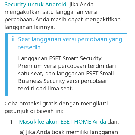
Security untuk Android
. Jika Anda
mengaktifkan satu langganan versi
percobaan, Anda masih dapat mengaktifkan
langganan lainnya.
Seat langganan versi percobaan yang
tersedia
Langganan ESET Smart Security
Premium versi percobaan terdiri dari
satu seat, dan langganan ESET Small
Business Security versi percobaan
terdiri dari lima seat.
Coba proteksi gratis dengan mengikuti
petunjuk di bawah ini:
1.
Masuk ke akun ESET HOME Anda
dan:
a)
Jika Anda tidak memiliki langganan