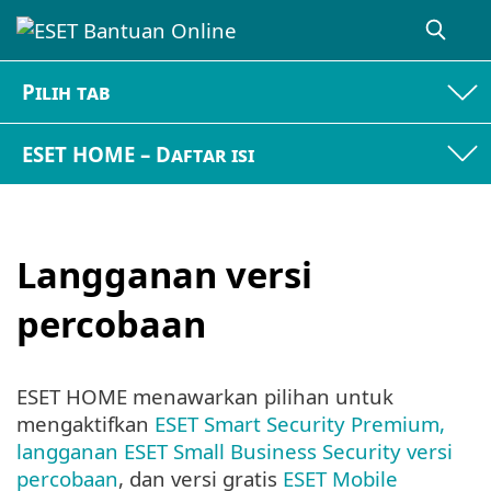
Pilih tab
ESET HOME – Daftar isi
Langganan versi
percobaan
ESET HOME menawarkan pilihan untuk
mengaktifkan
ESET Smart Security Premium,
langganan ESET Small Business Security versi
percobaan
, dan versi gratis
ESET Mobile