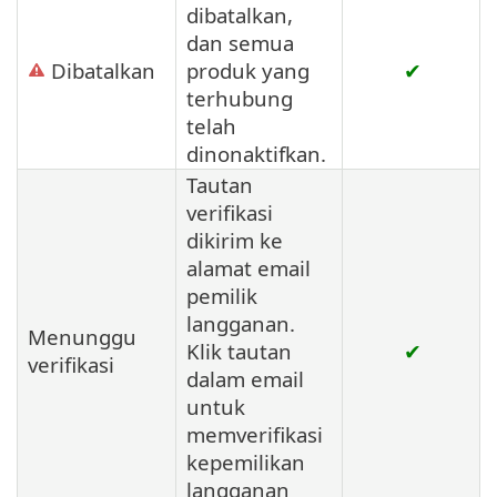
dibatalkan,
dan semua
Dibatalkan
produk yang
✔
terhubung
telah
dinonaktifkan.
Tautan
verifikasi
dikirim ke
alamat email
pemilik
langganan.
Menunggu
Klik tautan
✔
verifikasi
dalam email
untuk
memverifikasi
kepemilikan
langganan