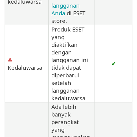
kedaluwarsa
langganan
Anda
di ESET
store.
Produk ESET
yang
diaktifkan
dengan
langganan ini
✔
Kedaluwarsa
tidak dapat
diperbarui
setelah
langganan
kedaluwarsa.
Ada lebih
banyak
perangkat
yang