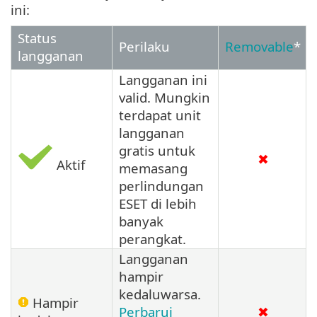
ini:
Status
Perilaku
Removable
*
langganan
Langganan ini
valid. Mungkin
terdapat unit
langganan
gratis untuk
✖
Aktif
memasang
perlindungan
ESET di lebih
banyak
perangkat.
Langganan
hampir
kedaluwarsa.
Hampir
Perbarui
✖