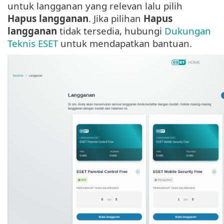
untuk langganan yang relevan lalu pilih
Hapus langganan
. Jika pilihan
Hapus
langganan
tidak tersedia, hubungi
Dukungan
Teknis ESET
untuk mendapatkan bantuan.