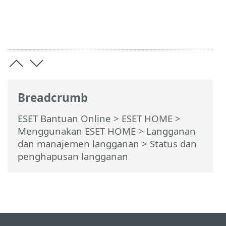
Breadcrumb
ESET Bantuan Online
>
ESET HOME
>
Menggunakan ESET HOME
>
Langganan
dan manajemen langganan
> Status dan
penghapusan langganan