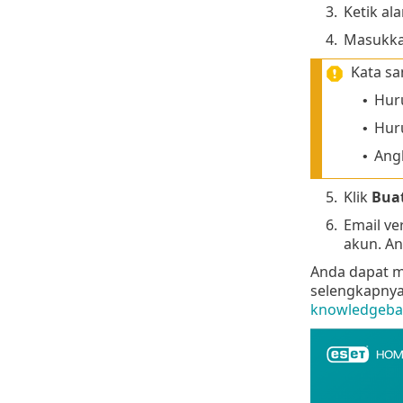
3.
Ketik ala
4.
Masukkan
Kata sa
Huru
•
Huru
•
Ang
•
5.
Klik
Bua
6.
Email ve
akun. An
Anda dapat m
selengkapnya,
knowledgebas