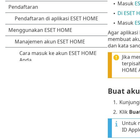
Masuk
E
•
Di ESET H
•
Masuk
ES
•
Agar aplikas
membuat akun
dan kata sand
Jika m
terpisa
HOME A
Buat aku
1.
Kunjung
2.
Klik
Bua
Untuk m
ID App