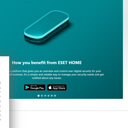
d
h
y
y
e
o
s
e
e