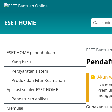
ESET HOME
ESET Bantuan
Pendaf
Akun w
Jika me
Premiu
mengg
Gunakan sala