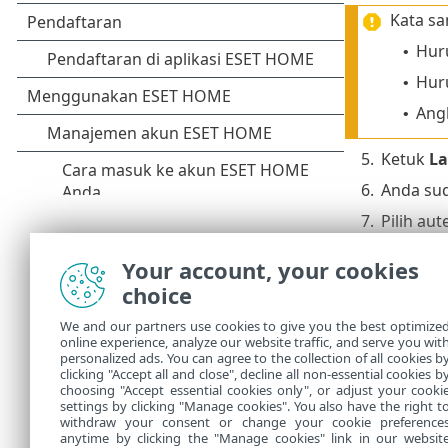
Kata sa
Huru
•
Huru
•
Ang
•
5.
Ketuk
La
6.
Anda su
7.
Pilih aut
8.
Jika And
Your account, your cookies
Pengatur
choice
Untuk m
We and our partners use cookies to give you the best optimize
Google 
online experience, analyze our website traffic, and serve you wit
personalized ads. You can agree to the collection of all cookies b
9.
ESET aka
clicking "Accept all and close", decline all non-essential cookies b
choosing "Accept essential cookies only", or adjust your cooki
settings by clicking "Manage cookies". You also have the right t
withdraw your consent or change your cookie preference
anytime by clicking the "Manage cookies" link in our websit