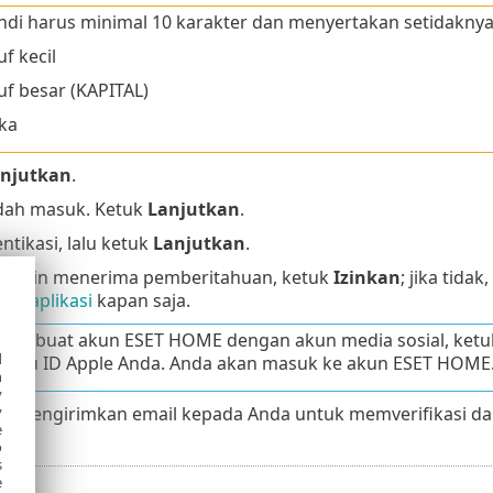
ndi harus minimal 10 karakter dan menyertakan setidaknya 
f kecil
f besar (KAPITAL)
ka
njutkan
.
dah masuk. Ketuk
Lanjutkan
.
entikasi, lalu ketuk
Lanjutkan
.
a ingin menerima pemberitahuan, ketuk
Izinkan
; jika tidak
an aplikasi
kapan saja.
embuat akun ESET HOME dengan akun media sosial, ketuk
d
atau ID Apple Anda. Anda akan masuk ke akun ESET HOME
h
y
n mengirimkan email kepada Anda untuk memverifikasi dan
y
e
o
s
e