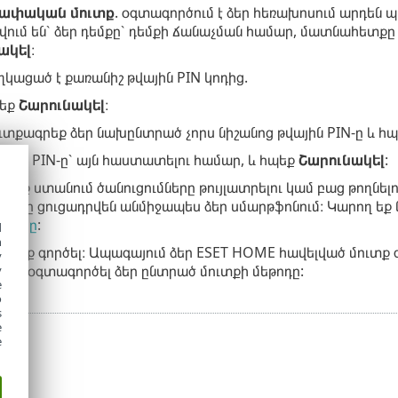
չափական մուտք
. օգտագործում է ձեր հեռախոսում արդեն 
վում են՝ ձեր դեմքը՝ դեմքի ճանաչման համար, մատնահետք
ակել
։
ղկացած է քառանիշ թվային PIN կոդից.
եք
Շարունակել
։
ւտքագրեք ձեր նախընտրած չորս նիշանոց թվային PIN-ը և հ
կնեք PIN-ը՝ այն հաստատելու համար, և հպեք
Շարունակել
:
ւմ եք ստանում ծանուցումները թույլատրելու կամ բաց թողնել
մները ցուցադրվեն անմիջապես ձեր սմարթֆոնում։ Կարող եք
մները
:
d
h
ւտք եք գործել։ Ապագայում ձեր ESET HOME հավելված մուտք
y
կվի օգտագործել ձեր ընտրած մուտքի մեթոդը:
y
e
o
s
e
e