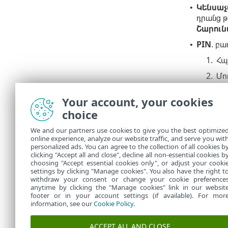
Կենսա
•
դրանց թ
Շարուն
PIN
. բա
•
1.
Հպ
2.
Մո
3.
Կր
Your account, your cookies
4.
Եթե հուշո
choice
ծանուցու
Ծանուցու
We and our partners use cookies to give you the best optimize
online experience, analyze our website traffic, and serve you wit
Այժմ դուք մո
personalized ads. You can agree to the collection of all cookies b
ձեզ կառաջար
clicking "Accept all and close", decline all non-essential cookies b
choosing "Accept essential cookies only", or adjust your cooki
settings by clicking "Manage cookies". You also have the right t
withdraw your consent or change your cookie preference
anytime by clicking the "Manage cookies" link in our websit
footer or in your account settings (if available). For mor
information, see our
Cookie Policy
.
ACCEPT ALL AND CLOSE