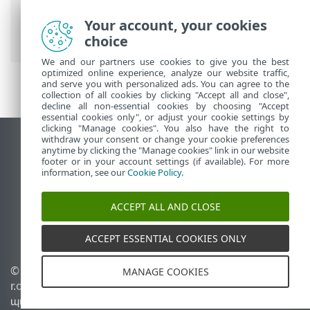
ESET առցանց օգնություն
>
ESET HOME
>
ESET HOME բջջային հավելված
>
Your account, your cookies
Հավելվածի կարգավորումներ
choice
We and our partners use cookies to give you the best
optimized online experience, analyze our website traffic,
and serve you with personalized ads. You can agree to the
collection of all cookies by clicking "Accept all and close",
decline all non-essential cookies by choosing "Accept
essential cookies only", or adjust your cookie settings by
clicking "Manage cookies". You also have the right to
withdraw your consent or change your cookie preferences
Դիտեք էկրանային կայքը
anytime by clicking the "Manage cookies" link in our website
footer or in your account settings (if available). For more
End of Life
information, see our
Cookie Policy
.
ESET-ի գիտելիքների բազան
ESET ֆորում
ACCEPT ALL AND CLOSE
ESET Status Portal
Տարածաշրջանային աջակցություն
ACCEPT ESSENTIAL COOKIES ONLY
© 1992 - 2026 ESET, spol. s
Կառավարել թխուկները
MANAGE COOKIES
r.o. Բոլոր իրավունքները
Թխուկների
պաշտպանված են։
քաղաքականություն