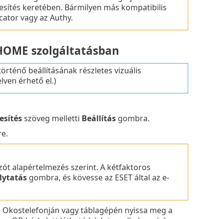
elesítés keretében. Bármilyen más kompatibilis
cator vagy az Authy.
 HOME szolgáltatásban
rténő beállításának részletes vizuális
lven érhető el.)
esítés
szöveg melletti
Beállítás
gombra.
e.
ót alapértelmezés szerint. A kétfaktoros
lytatás
gombra, és kövesse az ESET által az e-
. Okostelefonján vagy táblagépén nyissa meg a