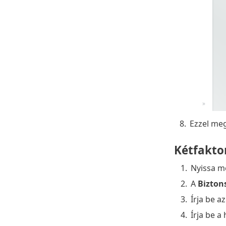
8.
Ezzel meg
Kétfakto
1.
Nyissa m
2.
A
Bizton
3.
Írja be a
4.
Írja be a