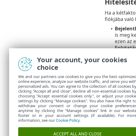
Hitelesí
Ha a kétfakto
fiókjába való
Bejelent
•
is meg ke
ezen az e
Folytatá
A 8 jegy
•
Your account, your cookies
jelennek 
choice
sikeres 
We and our partners use cookies to give you the best optimize
Ha 
online experience, analyze our website traffic, and serve you wit
personalized ads. You can agree to the collection of all cookies b
for
clicking "Accept all and close", decline all non-essential cookies b
choosing "Accept essential cookies only", or adjust your cooki
settings by clicking "Manage cookies". You also have the right t
withdraw your consent or change your cookie preference
anytime by clicking the "Manage cookies" link in our websit
footer or in your account settings (if available). For mor
information, see our
Cookie Policy
.
ACCEPT ALL AND CLOSE