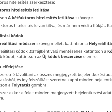
oros hitelesítés szerkesztése:
oros hitelesítés letiltása
tson
A kétfaktoros hitelesítés letiltása
szövegre.
ktoros hitelesítés le van tiltva, és már nem védi a fiókját. K
lítási kódok
reállítási módszer
szöveg mellett kattintson a
Helyreállít
eállítási kódok .
txt
fájlként való mentéséhez kattintson a
Kó
b kódot, kattintson az
Új kódok beszerzése
elemre.
 elfelejtése
szeretné távolítani az összes megjegyzett bejelentkezési a
azásból, és így felszólítást szeretne kapni minden bejelentk
tson a
Folytatás
gombra.
szer ekkor elfelejt minden megjegyzett bejelentkezési adat
a.