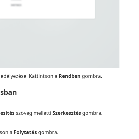
edélyezése. Kattintson a
Rendben
gombra.
ásban
esítés
szöveg melletti
Szerkesztés
gombra.
tson a
Folytatás
gombra.