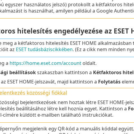
pú egyszer használatos jelszó) protokollt a kétfaktoros hit
kalmazást is használhat, amilyen például a Google Authenti
toros hitelesítés engedélyezése az ESET
e meg a kétfaktoros hitelesítés ESET HOME alkalmazásban tö
cióit az
ESET tudásbáziscikkében
. (Ez a cikk nem minden nye
eg a
https://home.eset.com/account
oldalt.
ági beállítások
szakaszban kattintson a
Kétfaktoros hitel
az ESET HOME-jelszavát, majd kattintson a
Folytatás
elemr
elentkezés közösségi fiókkal
özösségi bejelentkezések nem hoztak létre ESET HOME-jelsz
elesítés beállításához létre kell hoznia egyet. Kattintson a
Fo
l-címére küldött e-mailben található instrukciókat.
épernyőn megjelenik egy QR-kód a manuális kóddal együtt