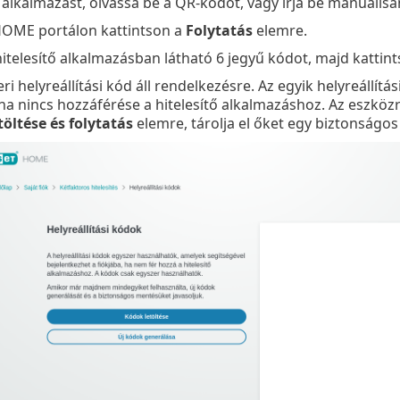
ő alkalmazást, olvassa be a QR-kódot, vagy írja be manuális
HOME portálon kattintson a
Folytatás
elemre.
 hitelesítő alkalmazásban látható 6 jegyű kódot, majd kattin
eri helyreállítási kód áll rendelkezésre. Az egyik helyreállí
 ha nincs hozzáférése a hitelesítő alkalmazáshoz. Az eszkö
öltése és folytatás
elemre, tárolja el őket egy biztonságos 