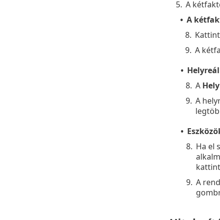
5.
A kétfakt
A kétfakt
•
8.
Kattin
9.
A kétfa
Helyreál
•
8.
A
Hely
9.
A helyr
legtöb
Eszközök
•
8.
Ha el 
alkalm
kattin
9.
A rend
gombr