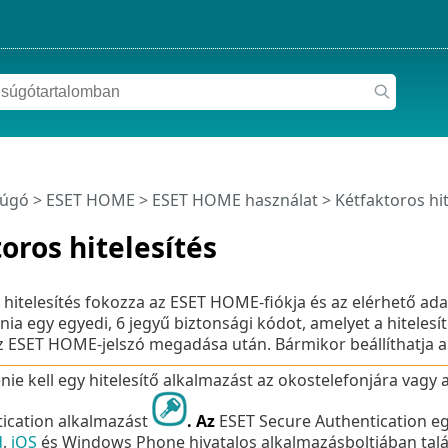
súgó
>
ESET HOME
>
ESET HOME használat
> Kétfaktoros hit
oros hitelesítés
 hitelesítés fokozza az ESET HOME-fiókja és az elérhető adat
írnia egy egyedi, 6 jegyű biztonsági kódot, amelyet a hiteles
 ESET HOME-jelszó megadása után. Bármikor beállíthatja a ké
enie kell egy hitelesítő alkalmazást az okostelefonjára vagy
ication alkalmazást
. Az
ESET Secure Authentication eg
d
,
iOS
és Windows Phone hivatalos alkalmazásboltjában tal