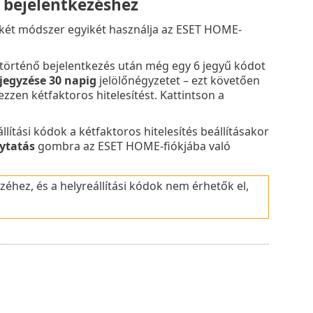
 bejelentkezéshez
ző két módszer egyikét használja az ESET HOME-
történő bejelentkezés után még egy 6 jegyű kódot
jegyzése 30 napig
jelölőnégyzetet – ezt követően
zzen kétfaktoros hitelesítést. Kattintson a
llítási kódok a kétfaktoros hitelesítés beállításakor
ytatás
gombra az ESET HOME-fiókjába való
zéhez, és a helyreállítási kódok nem érhetők el,