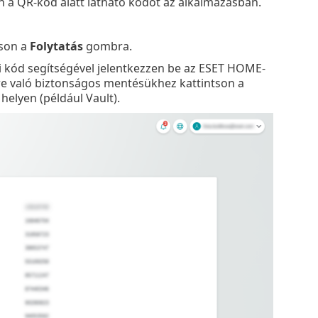
an a QR-kód alatt látható kódot az alkalmazásban.
tson a
Folytatás
gombra.
tási kód segítségével jelentkezzen be az ESET HOME-
zre való biztonságos mentésükhez kattintson a
helyen (például Vault).