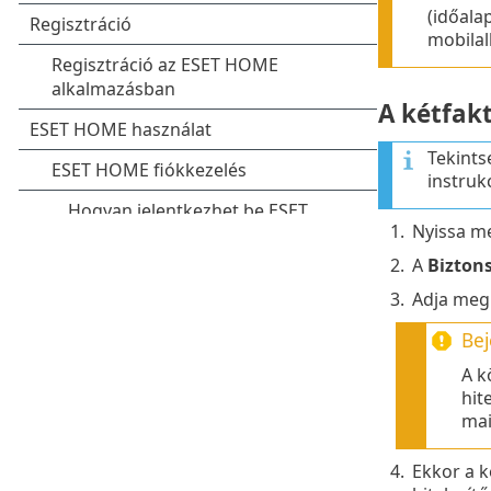
(időala
mobilal
A kétfak
Tekints
instruk
1.
Nyissa m
2.
A
Biztons
3.
Adja meg 
Bej
A k
hit
mai
4.
Ekkor a k