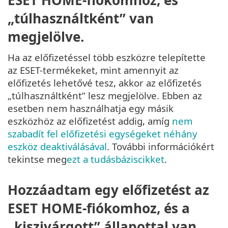
„túlhasználtként” van
megjelölve.
Ha az előfizetéssel több eszközre telepítette
az ESET-termékeket, mint amennyit az
előfizetés lehetővé tesz, akkor az előfizetés
„túlhasználtként” lesz megjelölve. Ebben az
esetben nem használhatja egy másik
eszközhöz az előfizetést addig, amíg
nem
szabadít fel előfizetési egységeket néhány
eszköz deaktiválásával
. További információkért
tekintse meg
ezt a tudásbáziscikket
.
Hozzáadtam egy előfizetést az
ESET HOME-fiókomhoz, és a
„kiszivárgott” állapottal van