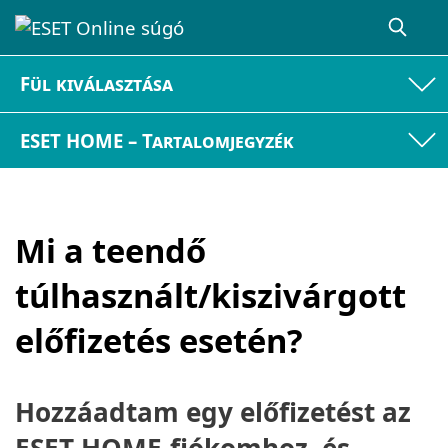
Fül kiválasztása
ESET HOME – Tartalomjegyzék
Mi a teendő
túlhasznált/kiszivárgott
előfizetés esetén?
Hozzáadtam egy előfizetést az
ESET HOME-fiókomhoz, és