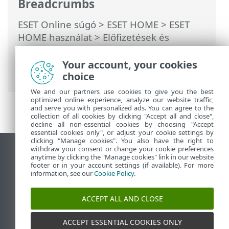
Breadcrumbs
ESET Online súgó
>
ESET HOME
>
ESET
HOME használat
>
Előfizetések és
előfizetés-kezelés
> Mi a teendő
túlhasznált/kiszivárgott előfizetés
Your account, your cookies
esetén?
choice
We and our partners use cookies to give you the best
optimized online experience, analyze our website traffic,
and serve you with personalized ads. You can agree to the
collection of all cookies by clicking "Accept all and close",
decline all non-essential cookies by choosing "Accept
essential cookies only", or adjust your cookie settings by
clicking "Manage cookies". You also have the right to
withdraw your consent or change your cookie preferences
Asztali webhely megtekintése
anytime by clicking the "Manage cookies" link in our website
footer or in your account settings (if available). For more
End of Life
information, see our
Cookie Policy
.
Az ESET tudásbázisa
ESET Fórum
ACCEPT ALL AND CLOSE
ESET Status Portal
Regionális támogatás
ACCEPT ESSENTIAL COOKIES ONLY