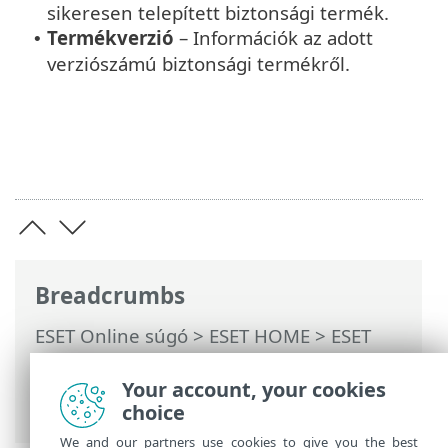
sikeresen telepített biztonsági termék.
Termékverzió
– Információk az adott
•
verziószámú biztonsági termékről.
Breadcrumbs
ESET Online súgó
>
ESET HOME
>
ESET
HOME használat
>
Személyek
>
A
személyhez rendelt ESET-funkciók
>
Your account, your cookies
Vírusvédelem
choice
We and our partners use cookies to give you the best