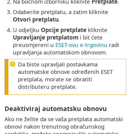
2.
Na bočnom izborniku kliknite
Pretplate
.
3.
Odaberite pretplatu, a zatim kliknite
Otvori pretplatu
.
4.
U odjeljku
Opcije pretplate
kliknite
Upravljanje pretplatom
i bit ćete
preusmjereni u
ESET-ovu e-trgovinu
radi
upravljanja automatskom obnovom.
Da biste upravljali postavkama
automatske obnove određenih ESET
pretplata, morate se obratiti
distributeru pretplate.
Deaktiviraj automatsku obnovu
Ako ne želite da se vaša pretplata automatski
obnovi nakon trenutnog obračunskog
razdoblja, možete onemogućiti automatsko