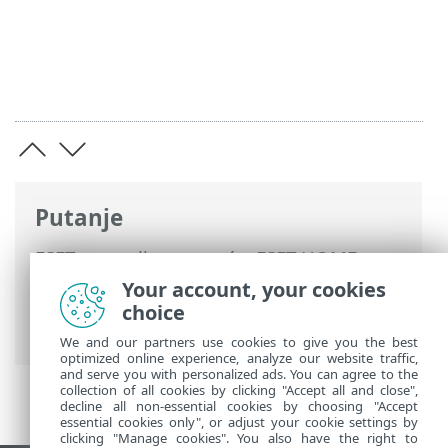
Putanje
ESET-ova online pomoć
>
ESET HOME
>
Rad s programom ESET HOME
>
Pretplate
Your account, your cookies
i upravljanje pretplatama
> Automatska
choice
obnova pretplate
We and our partners use cookies to give you the best
optimized online experience, analyze our website traffic,
and serve you with personalized ads. You can agree to the
collection of all cookies by clicking "Accept all and close",
decline all non-essential cookies by choosing "Accept
essential cookies only", or adjust your cookie settings by
clicking "Manage cookies". You also have the right to