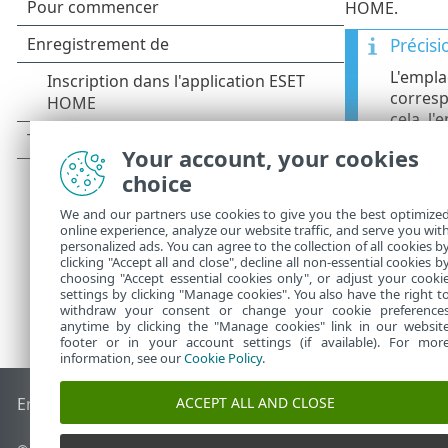
HOME.
Précis
L'empla
corresp
cela, l
Pour pl
Your account, your cookies
choice
We and our partners use cookies to give you the best optimize
online experience, analyze our website traffic, and serve you wit
personalized ads. You can agree to the collection of all cookies b
clicking "Accept all and close", decline all non-essential cookies b
choosing "Accept essential cookies only", or adjust your cooki
settings by clicking "Manage cookies". You also have the right t
withdraw your consent or change your cookie preference
anytime by clicking the "Manage cookies" link in our websit
footer or in your account settings (if available). For mor
information, see our
Cookie Policy
.
ACCEPT ALL AND CLOSE
End of Life
Base de connaissances ESET
Forum ESET
ESET S