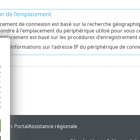
ion de l'emplacement
cement de connexion est basé sur la recherche géographiqu
ondre à l'emplacement du périphérique utilisé pour vous 
'emplacement est basé sur les procédures d'enregistrement d
us d'informations sur l'adresse IP du périphérique de connexi
d
h
y
y
e
o
s
e
e
tatus Portal
Assistance régionale