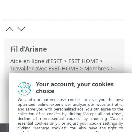
Fil d'Ariane
Aide en ligne d'ESET
>
ESET HOME
>
Travailler avec ESET HOME
>
Membres
>
Fonctionnalités ESET assignées au
membre
>
ESET Protection de l'identité
>
Your account, your cookies
Activation de la protection de l'identité
choice
We and our partners use cookies to give you the best
optimized online experience, analyze our website traffic,
and serve you with personalized ads. You can agree to the
collection of all cookies by clicking "Accept all and close",
decline all non-essential cookies by choosing "Accept
essential cookies only", or adjust your cookie settings by
clicking "Manage cookies". You also have the right to