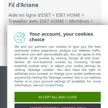
Fil d'Ariane
Aide en ligne d'ESET
>
ESET HOME
>
Travailler avec ESET HOME
>
Membres
>
Fonctionnalités ESET assignées au
membre
>
ESET Protection de l'identité
>
Your account, your cookies
Tableau de bord
choice
We and our partners use cookies to give you the best
optimized online experience, analyze our website traffic,
and serve you with personalized ads. You can agree to the
collection of all cookies by clicking "Accept all and close",
decline all non-essential cookies by choosing "Accept
essential cookies only", or adjust your cookie settings by
clicking "Manage cookies". You also have the right to
withdraw your consent or change your cookie preferences
Afficher le site pour ordinateur de bureau
anytime by clicking the "Manage cookies" link in our website
footer or in your account settings (if available). For more
End of Life
information, see our
Cookie Policy
.
Base de connaissances ESET
Forum ESET
ACCEPT ALL AND CLOSE
ESET Status Portal
Assistance régionale