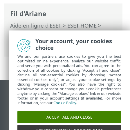
Fil d'Ariane
Aide en ligne d'ESET
>
ESET HOME
>
Travailler avec ESET HOME
>
Membres
>
Fonctionnalités ESET assignées au
Your account, your cookies
membre
> Protection antivirus
choice
We and our partners use cookies to give you the best
optimized online experience, analyze our website traffic,
and serve you with personalized ads. You can agree to the
collection of all cookies by clicking "Accept all and close",
decline all non-essential cookies by choosing "Accept
essential cookies only", or adjust your cookie settings by
clicking "Manage cookies". You also have the right to
withdraw your consent or change your cookie preferences
Afficher le site pour ordinateur de bureau
anytime by clicking the "Manage cookies" link in our website
footer or in your account settings (if available). For more
End of Life
information, see our
Cookie Policy
.
Base de connaissances ESET
Forum ESET
ACCEPT ALL AND CLOSE
ESET Status Portal
Assistance régionale