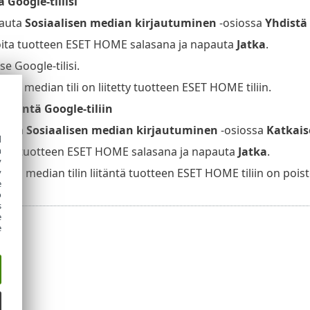
 Google-tiliisi
auta
Sosiaalisen median kirjautuminen
-osiossa
Yhdistä
oita tuotteen ESET HOME salasana ja napauta
Jatka
.
tse Google-tilisi.
isen median tili on liitetty tuotteen ESET HOME tiliin.
liitäntä Google-tiliin
auta
Sosiaalisen median kirjautuminen
-osiossa
Katkais
d
h
joita tuotteen ESET HOME salasana ja napauta
Jatka
.
y
isen median tilin liitäntä tuotteen ESET HOME tiliin on poist
y
e
o
s
e
e