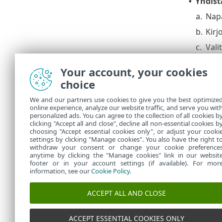
Yhdistä
•
a.
Nap
b.
Kirj
c.
Vali
Sosiaal
Your account, your cookies
Poista 
•
choice
a.
Nap
We and our partners use cookies to give you the best optimize
online experience, analyze our website traffic, and serve you wit
b.
Kir
personalized ads. You can agree to the collection of all cookies b
Sosiaal
clicking "Accept all and close", decline all non-essential cookies b
choosing "Accept essential cookies only", or adjust your cooki
settings by clicking "Manage cookies". You also have the right t
withdraw your consent or change your cookie preference
anytime by clicking the "Manage cookies" link in our websit
footer or in your account settings (if available). For mor
information, see our
Cookie Policy
.
ACCEPT ALL AND CLOSE
ACCEPT ESSENTIAL COOKIES ONLY