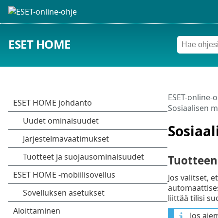
ESET HOME
ESET-online-o
Sosiaalisen 
Sosiaa
Tuotteen 
Jos valitset, 
automaattisest
liittää tilisi
Jos aie