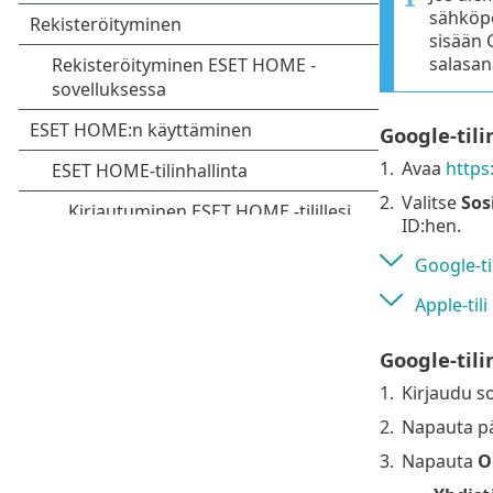
sähköpo
sisään 
salasana
Google-tili
1.
Avaa
https
2.
Valitse
Sos
ID:hen.
Google-til
Apple-tili
Google-tili
1.
Kirjaudu so
2.
Napauta pä
3.
Napauta
O