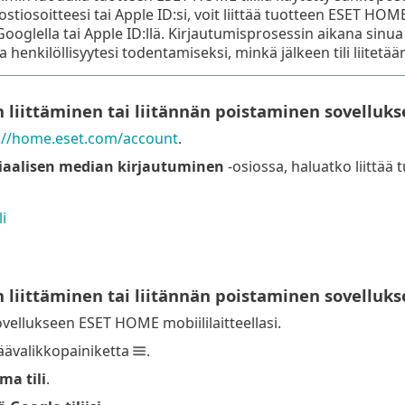
stiosoitteesi tai Apple ID:si, voit liittää tuotteen ESET HOM
Googlella tai Apple ID:llä. Kirjautumisprosessin aikana si
 henkilöllisyytesi todentamiseksi, minkä jälkeen tili liitetä
n liittäminen tai liitännän poistaminen sovellu
://home.eset.com/account
.
iaalisen median kirjautuminen
-osiossa, haluatko liittää
i
n liittäminen tai liitännän poistaminen sovellu
vellukseen ESET HOME mobiililaitteellasi.
ävalikkopainiketta
.
ma tili
.