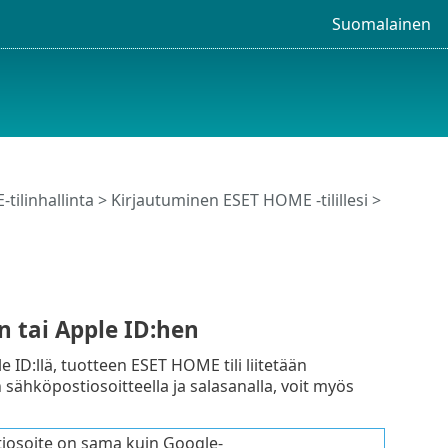
Suomalainen
tilinhallinta
>
Kirjautuminen ESET HOME -tilillesi
>
n tai Apple ID:hen
le ID:llä, tuotteen ESET HOME tili liitetään
n sähköpostiosoitteella ja salasanalla, voit myös
tiosoite on sama kuin Google-