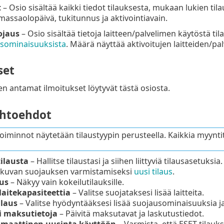
t
– Osio sisältää kaikki tiedot tilauksesta, mukaan lukien tilauk
massaolopäivä, tukitunnus ja aktivointiavain.
ojaus
– Osio sisältää tietoja laitteen/palvelimen käytöstä t
sominaisuuksista
. Määrä näyttää aktivoitujen laitteiden/pal
set
en antamat ilmoitukset löytyvät tästä osiosta.
ihtoehdot
oiminnot näytetään tilaustyypin perusteella. Kaikkia myyntit
tilausta
– Hallitse tilaustasi ja siihen liittyviä tilausasetuksia.
tkuvan suojauksen varmistamiseksi
uusi tilaus
.
aus
– Näkyy vain kokeilutilauksille.
laitekapasiteettia
– Valitse suojataksesi lisää laitteita.
ilaus
– Valitse hyödyntääksesi lisää suojausominaisuuksia j
i maksutietoja
– Päivitä maksutavat ja laskutustiedot.
maattinen uusinta käyttöön
– Varmista, että ESET-tilaukse