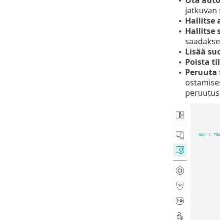
•
jatkuvan 
Hallitse
•
Hallitse 
•
saadaksesi
Lisää su
•
Poista ti
•
Peruuta 
•
ostamise
peruutus