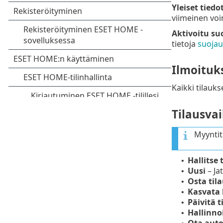
Yleiset tiedo
viimeinen voi
Aktivoitu su
tietoja
suojau
Ilmoituk
Kaikki tilauks
Tilausva
Myyntit
Hallitse 
•
Uusi
– Ja
•
Osta til
•
Kasvata 
•
Päivitä t
•
Hallinno
•
Ota auto