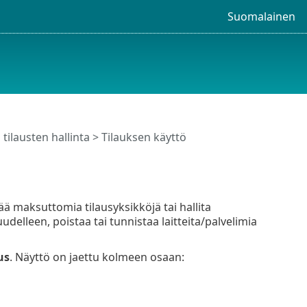
Suomalainen
 tilausten hallinta
> Tilauksen käyttö
ää maksuttomia tilausyksikköjä tai hallita
delleen, poistaa tai tunnistaa laitteita/palvelimia
us
. Näyttö on jaettu kolmeen osaan: