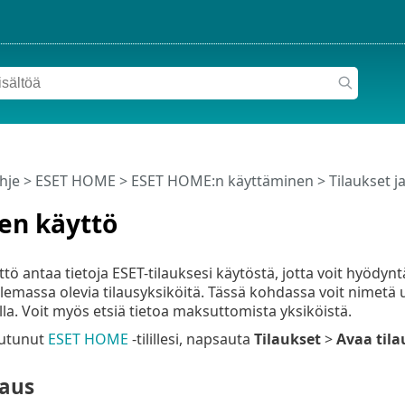
hje
>
ESET HOME
>
ESET HOME:n käyttäminen
>
Tilaukset ja
en käyttö
tö antaa tietoja ESET-tilauksesi käytöstä, jotta voit hyödynt
lemassa olevia tilausyksiköitä. Tässä kohdassa voit nimetä uu
lla. Voit myös etsiä tietoa maksuttomista yksiköistä.
autunut
ESET HOME
-tilillesi, napsauta
Tilaukset
>
Avaa tila
saus