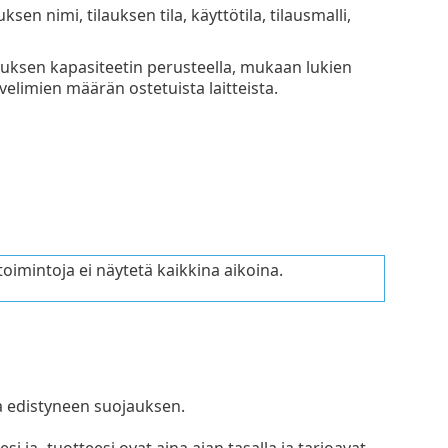
sen nimi, tilauksen tila, käyttötila, tilausmalli,
ilauksen kapasiteetin perusteella, mukaan lukien
velimien määrän ostetuista laitteista.
oimintoja ei näytetä kaikkina aikoina.
a edistyneen suojauksen.
si ja -tuotteesi ovat aina ajan tasalla ja tarjoavat