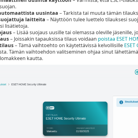
suojan.
 automaattista uusintaa
– Tarkista tai muuta tämän tilauk
suojattuja laitteita
– Näyttöön tulee luettelo tilauksesi suoj
 lisätietoja.
ojaus
– Lisää suojaus uusille tai olemassa oleville jäsenille, jo
laus
– Joissakin tapauksissa tilaus voidaan
poistaa ESET HOME
tilaus
– Tämä vaihtoehto on käytettävissä kelvollisille
ESET 
sta. Tämän vaihtoehdon valitseminen ohjaa sinut lähettä
lomakkeen kautta.