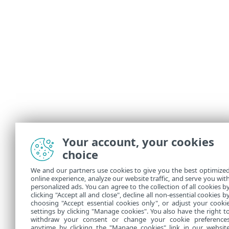
Your account, your cookies
choice
We and our partners use cookies to give you the best optimize
online experience, analyze our website traffic, and serve you wit
personalized ads. You can agree to the collection of all cookies b
clicking "Accept all and close", decline all non-essential cookies b
choosing "Accept essential cookies only", or adjust your cooki
settings by clicking "Manage cookies". You also have the right t
withdraw your consent or change your cookie preference
anytime by clicking the "Manage cookies" link in our websit