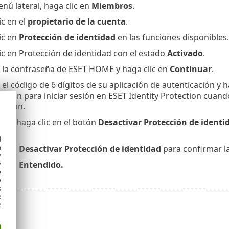
enú lateral, haga clic en
Miembros
.
ic en el
propietario de la cuenta
.
ic en
Protección de identidad
en las funciones disponibles.
ic en Protección de identidad con el estado
Activado
.
 la contraseña de ESET HOME y haga clic en
Continuar
.
 el código de 6 dígitos de su aplicación de autenticación y h
ación para iniciar sesión en ESET Identity Protection cuand
cación.
nel
, haga clic en el botón
Desactivar Protección de identi
ad.
d
h
ic en
Desactivar Protección de identidad
para confirmar la
y
ic en
Entendido.
y
e
o
s
e
e