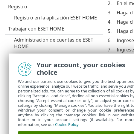
2.
En el m
3.
Haga cl
4.
Haga cl
5.
Haga cl
6.
Ingrese
7.
Ingrese
recuper
autenti
Your account, your cookies
choice
8.
En el
pa
identid
We and our partners use cookies to give you the best optimize
online experience, analyze our website traffic, and serve you wit
9.
Haga cl
personalized ads. You can agree to the collection of all cookies b
10.
Haga cl
clicking "Accept all and close", decline all non-essential cookies b
choosing "Accept essential cookies only", or adjust your cooki
settings by clicking "Manage cookies". You also have the right t
withdraw your consent or change your cookie preference
anytime by clicking the "Manage cookies" link in our websit
footer or in your account settings (if available). For mor
information, see our
Cookie Policy
.