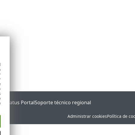
d
h
y
y
e
o
s
e
ET Status Portal
Soporte técnico regional
e
Administrar cookies
Política de co