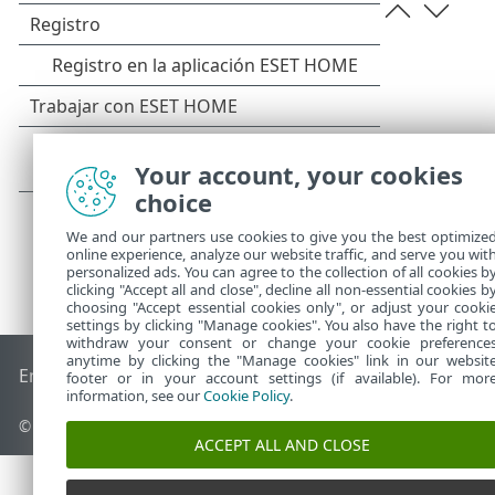
Your account, your cookies
choice
We and our partners use cookies to give you the best optimize
online experience, analyze our website traffic, and serve you wit
personalized ads. You can agree to the collection of all cookies b
clicking "Accept all and close", decline all non-essential cookies b
choosing "Accept essential cookies only", or adjust your cooki
settings by clicking "Manage cookies". You also have the right t
withdraw your consent or change your cookie preference
anytime by clicking the "Manage cookies" link in our websit
End of Life
Base de conocimiento de ESET
Foro de ESET
ES
footer or in your account settings (if available). For mor
information, see our
Cookie Policy
.
© 1992 - 2026 ESET, spol. s r.o. Todos los derechos reservados.
ACCEPT ALL AND CLOSE