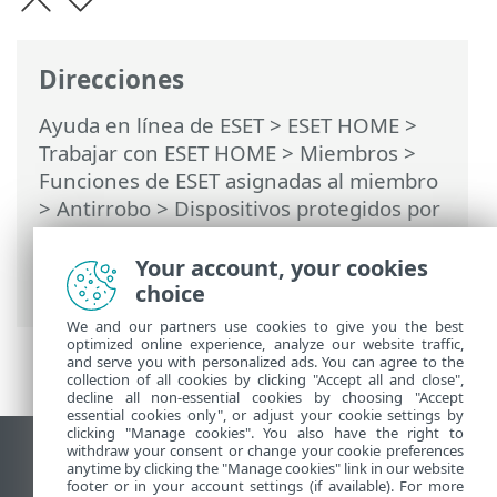
Direcciones
Ayuda en línea de ESET
>
ESET HOME
>
Trabajar con ESET HOME
>
Miembros
>
Funciones de ESET asignadas al miembro
>
Antirrobo
>
Dispositivos protegidos por
Antirrobo
>
Optimización
> Usuarios de
Windows > El inicio de sesión automático
Your account, your cookies
para la cuenta fantasma está habilitado
choice
We and our partners use cookies to give you the best
optimized online experience, analyze our website traffic,
and serve you with personalized ads. You can agree to the
collection of all cookies by clicking "Accept all and close",
decline all non-essential cookies by choosing "Accept
essential cookies only", or adjust your cookie settings by
clicking "Manage cookies". You also have the right to
withdraw your consent or change your cookie preferences
Ver sitio para ordenador
anytime by clicking the "Manage cookies" link in our website
footer or in your account settings (if available). For more
End of Life