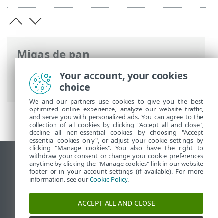
Migas de pan
Ayuda en línea de ESET
>
ESET HOME
>
Your account, your cookies
Registro
choice
We and our partners use cookies to give you the best
optimized online experience, analyze our website traffic,
and serve you with personalized ads. You can agree to the
collection of all cookies by clicking "Accept all and close",
decline all non-essential cookies by choosing "Accept
essential cookies only", or adjust your cookie settings by
clicking "Manage cookies". You also have the right to
withdraw your consent or change your cookie preferences
Ver sitio del escritorio
anytime by clicking the "Manage cookies" link in our website
footer or in your account settings (if available). For more
End of Life
information, see our
Cookie Policy
.
Base de conocimiento de ESET
Foro de ESET
ACCEPT ALL AND CLOSE
ESET Status Portal