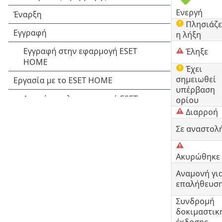
Ενεργή
Πλησιάζε
η λήξη
Έληξε
Έχει
σημειωθεί
υπέρβαση
ορίου
Διαρροή
Σε αναστολ
Ακυρώθηκε
Αναμονή γι
επαλήθευσ
Συνδρομή
δοκιμαστικ
έκδοσης