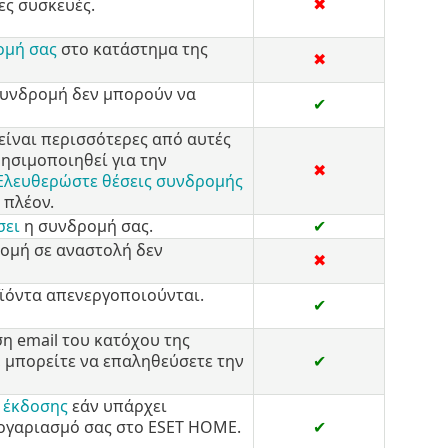
✖
ες συσκευές.
ομή σας
στο κατάστημα της
✖
συνδρομή δεν μπορούν να
✔
είναι περισσότερες από αυτές
ησιμοποιηθεί για την
✖
Ελευθερώστε θέσεις συνδρομής
 πλέον.
σει
η συνδρομή σας.
✔
ρομή σε αναστολή δεν
✖
ϊόντα απενεργοποιούνται.
✔
η email του κατόχου της
, μπορείτε να επαληθεύσετε την
✔
 έκδοσης
εάν υπάρχει
ογαριασμό σας στο ESET HOME.
✔