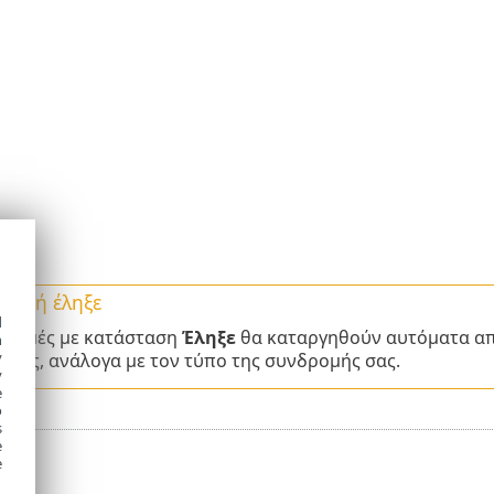
ρομή έληξε
d
δρομές με κατάσταση
Έληξε
θα καταργηθούν αυτόματα απ
h
y
μήνες, ανάλογα με τον τύπο της συνδρομής σας.
y
e
o
s
e
e