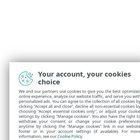
Your account, your cookies
choice
Η συνδ
We and our partners use cookies to give you the best optimize
Οι συν
online experience, analyze our website traffic, and serve you wit
personalized ads. You can agree to the collection of all cookies b
6 ή 12 
clicking "Accept all and close", decline all non-essential cookies b
choosing "Accept essential cookies only", or adjust your cooki
settings by clicking "Manage cookies". You also have the right t
withdraw your consent or change your cookie preference
anytime by clicking the "Manage cookies" link in our websit
footer or in your account settings (if available). For mor
information, see our
Cookie Policy
.