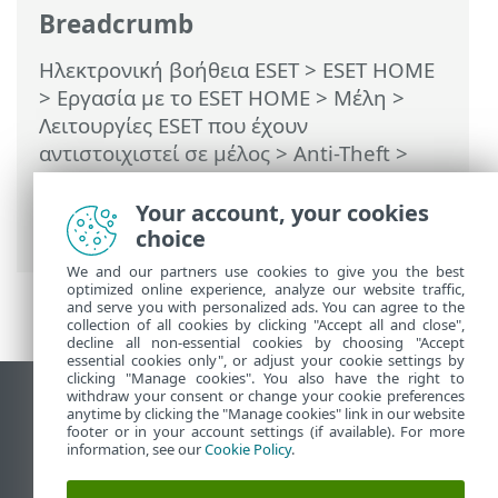
Breadcrumb
Ηλεκτρονική βοήθεια ESET
>
ESET HOME
>
Εργασία με το ESET HOME
>
Μέλη
>
Λειτουργίες ESET που έχουν
αντιστοιχιστεί σε μέλος
>
Anti-Theft
>
Συσκευές που προστατεύονται από το
Anti-Theft
>
Δραστηριότητα
>
Your account, your cookies
Αναφέρθηκε ύποπτη συμπεριφορά
choice
We and our partners use cookies to give you the best
optimized online experience, analyze our website traffic,
and serve you with personalized ads. You can agree to the
collection of all cookies by clicking "Accept all and close",
decline all non-essential cookies by choosing "Accept
essential cookies only", or adjust your cookie settings by
clicking "Manage cookies". You also have the right to
withdraw your consent or change your cookie preferences
Προβολή ιστότοπου επιφάνειας εργασίας
anytime by clicking the "Manage cookies" link in our website
footer or in your account settings (if available). For more
End of Life
information, see our
Cookie Policy
.
Γνωσιακή βάση ESET
Ομάδα συζήτησης ESET