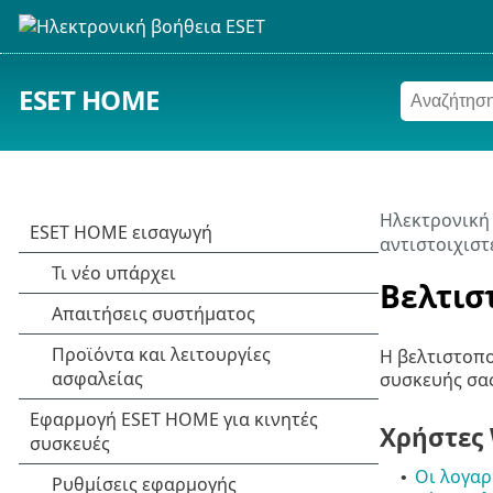
ESET HOME
Ηλεκτρονική
αντιστοιχιστ
Βελτισ
Η βελτιστοπο
συσκευής σας
Χρήστες
Οι λογαρ
•