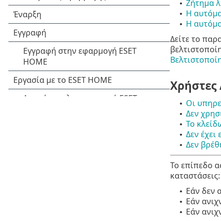
Ζήτημα 
•
Η αυτόμα
•
Η αυτόμα
•
Δείτε το παρ
βελτιστοποί
Βελτιστοποίη
Χρήστες 
Οι υπηρε
•
Δεν χρησ
•
Το κλείδ
•
Δεν έχει
•
Δεν βρέθ
•
Το επίπεδο α
καταστάσεις:
Εάν δεν 
•
Εάν ανιχ
•
Εάν ανιχ
•