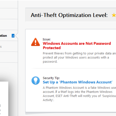
d
h
y