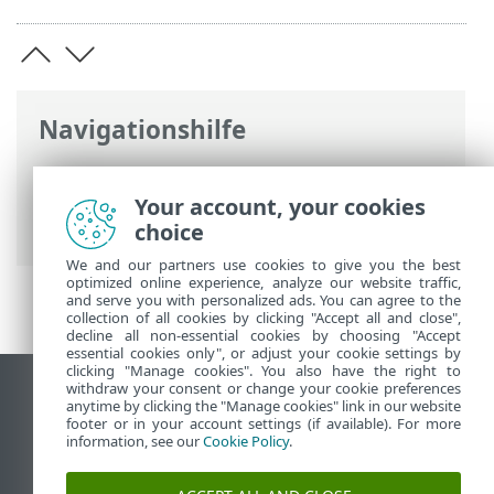
Navigationshilfe
ESET Online-Hilfe
>
ESET HOME
>
Arbeiten mit ESET HOME
> Schutz
Your account, your cookies
hinzufügen
choice
We and our partners use cookies to give you the best
optimized online experience, analyze our website traffic,
and serve you with personalized ads. You can agree to the
collection of all cookies by clicking "Accept all and close",
decline all non-essential cookies by choosing "Accept
essential cookies only", or adjust your cookie settings by
clicking "Manage cookies". You also have the right to
withdraw your consent or change your cookie preferences
Desktop-Site anzeigen
anytime by clicking the "Manage cookies" link in our website
footer or in your account settings (if available). For more
End of Life
information, see our
Cookie Policy
.
ESET Knowledgebase
ESET-Forum