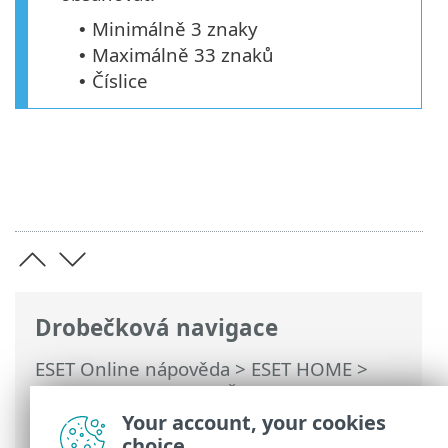
Minimálně 3 znaky
•
Maximálně 33 znaků
•
Číslice
•
Drobečková navigace
ESET Online nápověda
>
ESET HOME
>
Práce s ESET HOME
>
Členové
>
Funkce
ESET přiřazené členovi
>
Ochrana identity
Your account, your cookies
> Sledované informace
choice