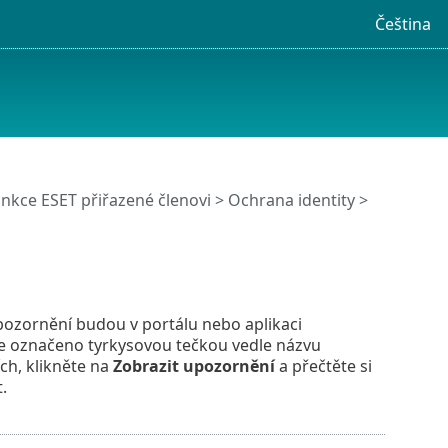
Čeština
nkce ESET přiřazené členovi
>
Ochrana identity
>
pozornění budou v portálu nebo aplikaci
e označeno tyrkysovou tečkou vedle názvu
ch, klikněte na
Zobrazit upozornění
a přečtěte si
.