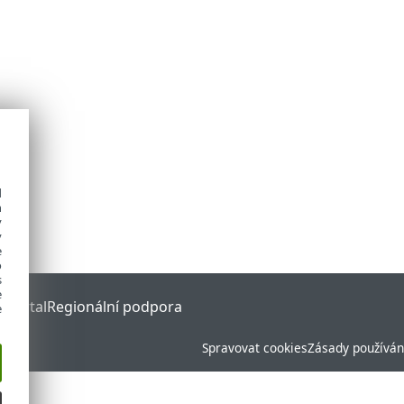
d
h
y
y
e
o
s
e
 Portal
Regionální podpora
e
Spravovat cookies
Zásady používán