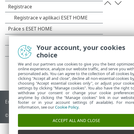
Your account, your cookies
choice
We and our partners use cookies to give you the best optimize
online experience, analyze our website traffic, and serve you wit
personalized ads. You can agree to the collection of all cookies b
clicking "Accept all and close", decline all non-essential cookies b
choosing "Accept essential cookies only", or adjust your cooki
settings by clicking "Manage cookies". You also have the right t
withdraw your consent or change your cookie preference
anytime by clicking the "Manage cookies" link in our websit
End of Life
ESET Databáze znalostí
ESET Forum
ESET Status
footer or in your account settings (if available). For mor
information, see our
Cookie Policy
.
© 1992 - 2026 ESET, spol. s r.o. - Všechna práva vyhrazena.
ACCEPT ALL AND CLOSE