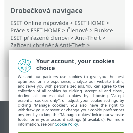
Drobečková navigace
ESET Online nápověda
>
ESET HOME
>
Práce s ESET HOME
>
Členové
>
Funkce
ESET přiřazené členovi
>
Anti-Theft
>
Zařízení chráněná Anti-Theft
>
Optimalizace
> Uživatelé systému
Windows > Řešení problémů s Fantom
Your account, your cookies
účtem
choice
We and our partners use cookies to give you the best
optimized online experience, analyze our website traffic,
and serve you with personalized ads. You can agree to the
collection of all cookies by clicking "Accept all and close",
decline all non-essential cookies by choosing "Accept
essential cookies only", or adjust your cookie settings by
clicking "Manage cookies". You also have the right to
withdraw your consent or change your cookie preferences
Zobrazit verzi pro počítač
anytime by clicking the "Manage cookies" link in our website
footer or in your account settings (if available). For more
End of Life
information, see our
Cookie Policy
.
ESET Databáze znalostí