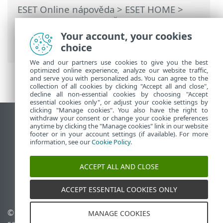
ESET Online nápověda
>
ESET HOME
>
Práce s ESET HOME
>
Členové
>
Funkce
ESET přiřazené členovi
>
Anti-Theft
>
Your account, your cookies
Zařízení chráněná Anti-Theft
> Zprávy
choice
We and our partners use cookies to give you the best
optimized online experience, analyze our website traffic,
and serve you with personalized ads. You can agree to the
collection of all cookies by clicking "Accept all and close",
decline all non-essential cookies by choosing "Accept
essential cookies only", or adjust your cookie settings by
clicking "Manage cookies". You also have the right to
withdraw your consent or change your cookie preferences
Zobrazit verzi pro počítač
anytime by clicking the "Manage cookies" link in our website
footer or in your account settings (if available). For more
End of Life
information, see our
Cookie Policy
.
ESET Databáze znalostí
ESET Forum
ACCEPT ALL AND CLOSE
ESET Status Portal
Regionální podpora
ACCEPT ESSENTIAL COOKIES ONLY
© 1992 - 2026 ESET, spol. s
Spravovat cookies
MANAGE COOKIES