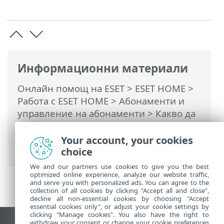
Информационни материали
Онлайн помощ на ESET
>
ESET HOME
>
Работа с ESET HOME
>
Абонаменти и
управление на абонаменти
> Какво да
направите в случай на превишено
използване на абонамент/изтекъл
Your account, your cookies
лиценз
choice
We and our partners use cookies to give you the best
optimized online experience, analyze our website traffic,
and serve you with personalized ads. You can agree to the
collection of all cookies by clicking "Accept all and close",
decline all non-essential cookies by choosing "Accept
essential cookies only", or adjust your cookie settings by
clicking "Manage cookies". You also have the right to
withdraw your consent or change your cookie preferences