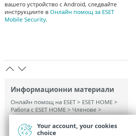
вашето устройство с Android, следвайте
инструкциите в
Онлайн помощ за ESET
Mobile Security
.
Информационни материали
Онлайн помощ на ESET
>
ESET HOME
>
Работа с ESET HOME
>
Членове
>
Функции на ESET, присвоени на член
>
Anti-Theft
> Често задавани въпроси за
Your account, your cookies
Anti-Theft
choice