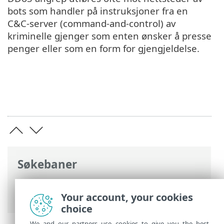
bots som handler på instruksjoner fra en
C&C-server (command-and-control) av
kriminelle gjenger som enten ønsker å presse
penger eller som en form for gjengjeldelse.
Søkebaner
ESET Hjelp på internett
>
ESET Glossary
>
Fjernangrep > DDoS-angrep
Your account, your cookies
choice
We and our partners use cookies to give you the best