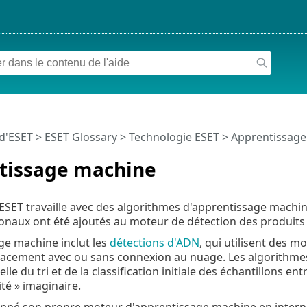
 d'ESET
>
ESET Glossary
>
Technologie ESET > Apprentissag
tissage machine
ESET travaille avec des algorithmes d'apprentissage machin
naux ont été ajoutés au moteur de détection des produits
ge machine inclut les
détections d'ADN
, qui utilisent des 
ficacement avec ou sans connexion au nuage. Les algorith
elle du tri et de la classification initiale des échantillons en
té » imaginaire.
ppé son propre moteur d'apprentissage machine en interne.