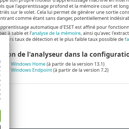
ls que l'apprentissage profond et la mémoire court et long
 triés sur le volet. Cela lui permet de générer une sortie co
 entrant comme étant sans danger, potentiellement indésirab
pprentissage automatique d'ESET est affiné pour fonctionne
ac à sable et l'
analyse de la mémoire
, ainsi qu'avec l'extr
eilleurs taux de détection et le plus faible taux possible de
fa
tion de l'analyseur dans la configurati
d
 ESET Windows Home
(à partir de la version 13.1)
h
 ESET Windows Endpoint
(à partir de la version 7.2)
y
y
e
o
s
e
e