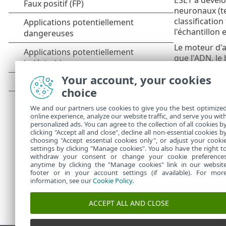
neuronaux (te
classification
l'échantillon
Le moteur d'a
que l'ADN, le b
d'offrir les m
Your account, your cookies
choice
Configura
We and our partners use cookies to give you the best optimize
Produits
•
online experience, analyze our website traffic, and serve you wit
Produits
•
personalized ads. You can agree to the collection of all cookies b
clicking "Accept all and close", decline all non-essential cookies b
choosing "Accept essential cookies only", or adjust your cooki
settings by clicking "Manage cookies". You also have the right t
withdraw your consent or change your cookie preference
anytime by clicking the "Manage cookies" link in our websit
footer or in your account settings (if available). For mor
information, see our
Cookie Policy
.
ACCEPT ALL AND CLOSE