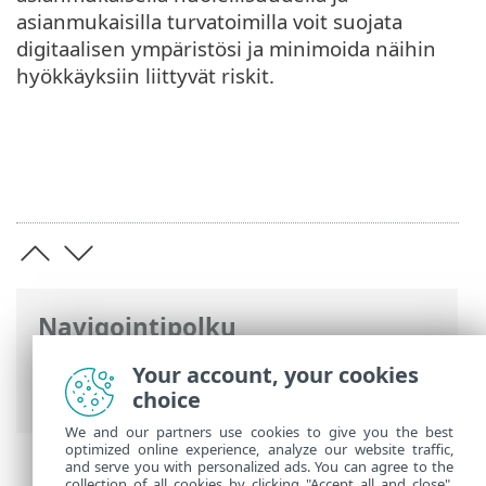
asianmukaisilla turvatoimilla voit suojata
digitaalisen ympäristösi ja minimoida näihin
hyökkäyksiin liittyvät riskit.
Navigointipolku
ESET-online-ohje
>
ESET Glossary
>
Uhat
Your account, your cookies
ja hyökkäykset > Huijaus
choice
We and our partners use cookies to give you the best
optimized online experience, analyze our website traffic,
and serve you with personalized ads. You can agree to the
collection of all cookies by clicking "Accept all and close",