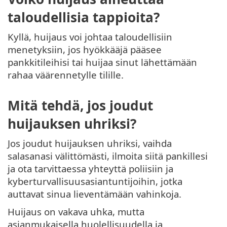
taloudellisia tappioita?
Kyllä, huijaus voi johtaa taloudellisiin
menetyksiin, jos hyökkääjä pääsee
pankkitileihisi tai huijaa sinut lähettämään
rahaa väärennetylle tilille.
Mitä tehdä, jos joudut
huijauksen uhriksi?
Jos joudut huijauksen uhriksi, vaihda
salasanasi välittömästi, ilmoita siitä pankillesi
ja ota tarvittaessa yhteyttä poliisiin ja
kyberturvallisuusasiantuntijoihin, jotka
auttavat sinua lieventämään vahinkoja.
Huijaus on vakava uhka, mutta
asianmukaisella huolellisuudella ja