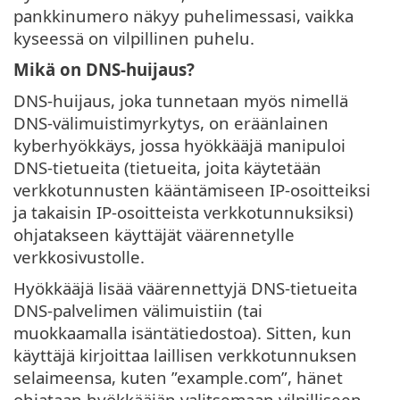
pankkinumero näkyy puhelimessasi, vaikka
kyseessä on vilpillinen puhelu.
Mikä on DNS-huijaus?
DNS-huijaus, joka tunnetaan myös nimellä
DNS-välimuistimyrkytys, on eräänlainen
kyberhyökkäys, jossa hyökkääjä manipuloi
DNS-tietueita (tietueita, joita käytetään
verkkotunnusten kääntämiseen IP-osoitteiksi
ja takaisin IP-osoitteista verkkotunnuksiksi)
ohjatakseen käyttäjät väärennetylle
verkkosivustolle.
Hyökkääjä lisää väärennettyjä DNS-tietueita
DNS-palvelimen välimuistiin (tai
muokkaamalla isäntätiedostoa). Sitten, kun
käyttäjä kirjoittaa laillisen verkkotunnuksen
selaimeensa, kuten ”example.com”, hänet
ohjataan hyökkääjän valitsemaan vilpilliseen