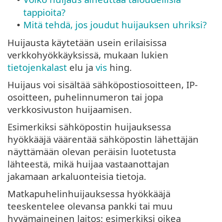
tappioita?
Mitä tehdä, jos joudut huijauksen uhriksi?
•
Huijausta käytetään usein erilaisissa
verkkohyökkäyksissä, mukaan lukien
tietojenkalast
elu ja
vis
hing.
Huijaus voi sisältää sähköpostiosoitteen, IP-
osoitteen, puhelinnumeron tai jopa
verkkosivuston huijaamisen.
Esimerkiksi sähköpostin huijauksessa
hyökkääjä väärentää sähköpostin lähettäjän
näyttämään olevan peräisin luotetusta
lähteestä, mikä huijaa vastaanottajan
jakamaan arkaluonteisia tietoja.
Matkapuhelinhuijauksessa hyökkääjä
teeskentelee olevansa pankki tai muu
hyvämaineinen laitos; esimerkiksi oikea