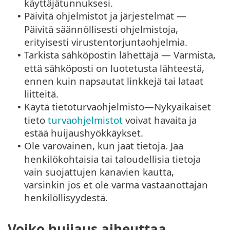
käyttäjätunnuksesi.
Päivitä ohjelmistot ja järjestelmät —
•
Päivitä säännöllisesti ohjelmistoja,
erityisesti virustentorjuntaohjelmia.
Tarkista sähköpostin lähettäjä — Varmista,
•
että sähköposti on luotetusta lähteestä,
ennen kuin napsautat linkkejä tai lataat
liitteitä.
Käytä tietoturvaohjelmisto—Nykyaikaiset
•
tieto
turvaohjelmistot
voivat havaita ja
estää huijaushyökkäykset.
Ole varovainen, kun jaat tietoja. Jaa
•
henkilökohtaisia tai taloudellisia tietoja
vain suojattujen kanavien kautta,
varsinkin jos et ole varma vastaanottajan
henkilöllisyydestä.
Voiko huijaus aiheuttaa