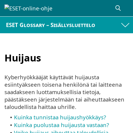
ESET Glossary – Sisällysluettelo
Huijaus
Kyberhyökkääjät käyttävät huijausta
esiintyäkseen toisena henkilönä tai laitteena
saadakseen luottamuksellisia tietoja,
päästäkseen järjestelmään tai aiheuttaakseen
taloudellista haittaa uhrille.
Kuinka tunnistaa huijaushyökkäys?
•
Kuinka puolustaa huijausta vastaan?
•
Voiko huijaus aiheuttaa taloudellisia
•